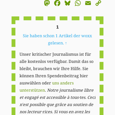
Mastodon
Facebook
Bluesky
WhatsA
Email
Co
Li
1
Sie haben schon 1 Artikel der woxx
gelesen.
↑
Unser kritischer Journalismus ist für
alle kostenlos verfügbar. Damit das so
bleibt, brauchen wir Ihre Hilfe. Sie
können Ihren Spendenbeitrag hier
auswählen oder
uns anders
unterstützen
.
Notre journalisme libre
et engagé est accessible à tous·tes. Ceci
n'est possible que grâce au soutien de
nos lecteur·rices. Si vous en avez les