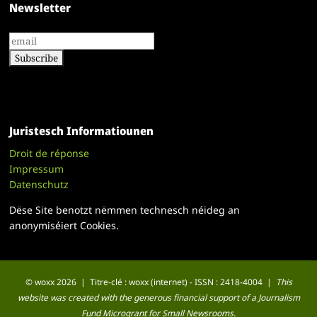
Newsletter
Juristesch Informatiounen
Droit de réponse
Impressum
Datenschutz
Dëse Site benotzt nëmmen technesch néideg an
anonymiséiert Cookies.
© woxx 2026 | Titre-clé : woxx (internet) - ISSN : 2418-4004 |
This
website was created with the generous financial support of a Journalism
Fund Microgrant for Small Newsrooms.