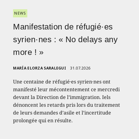
NEWS
Manifestation de réfugié·es
syrien·nes : « No delays any
more ! »
MARÍA ELORZA SARALEGUI
31.07.2026
Une centaine de réfugié·es syrien·nes ont
manifesté leur mécontentement ce mercredi
devant la Direction de l’immigration. Iels
dénoncent les retards pris lors du traitement
de leurs demandes d’asile et l’incertitude
prolongée qui en résulte.