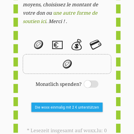
moyens, choisissez le montant de
votre don ou
une autre forme de
soutien ici
. Merci ! .
🪙
💶
💰
💳
🪙
Monatlich spenden?
Switch
Die woxx einmalig mit 2 € unterstützen
* Lesezeit insgesamt auf woxx.lu: 0