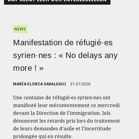
NEWS
Manifestation de réfugié·es
syrien·nes : « No delays any
more ! »
MARÍA ELORZA SARALEGUI
31.07.2026
Une centaine de réfugié·es syrien·nes ont
manifesté leur mécontentement ce mercredi
devant la Direction de l’immigration. Iels
dénoncent les retards pris lors du traitement
de leurs demandes d’asile et l’incertitude
prolongée qui en résulte.