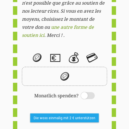
n'est possible que grâce au soutien de
nos lecteur·rices. Si vous en avez les
moyens, choisissez le montant de
votre don ou
une autre forme de
soutien ici
. Merci ! .
🪙
💶
💰
💳
🪙
Monatlich spenden?
Switch
Die woxx einmalig mit 2 € unterstützen