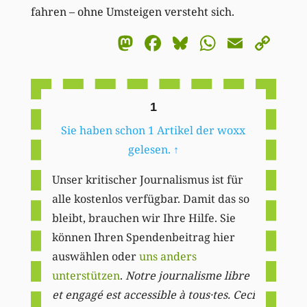
fahren – ohne Umsteigen versteht sich.
Mastodon
Facebook
Bluesky
WhatsA
Email
Co
Li
1
Sie haben schon 1 Artikel der woxx
gelesen.
↑
Unser kritischer Journalismus ist für
alle kostenlos verfügbar. Damit das so
bleibt, brauchen wir Ihre Hilfe. Sie
können Ihren Spendenbeitrag hier
auswählen oder
uns anders
unterstützen
.
Notre journalisme libre
et engagé est accessible à tous·tes. Ceci