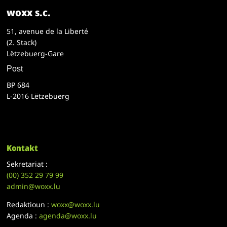
woxx s.c.
51, avenue de la Liberté
(2. Stack)
Lëtzebuerg-Gare
Post
BP 684
L-2016 Lëtzebuerg
Kontakt
Sekretariat :
(00)
352 29 79 99
admin@woxx.lu
Redaktioun :
woxx@woxx.lu
Agenda :
agenda@woxx.lu