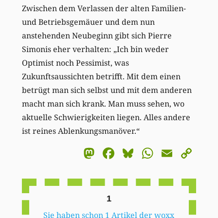
Zwischen dem Verlassen der alten Familien-
und Betriebsgemäuer und dem nun
anstehenden Neubeginn gibt sich Pierre
Simonis eher verhalten: „Ich bin weder
Optimist noch Pessimist, was
Zukunftsaussichten betrifft. Mit dem einen
betrügt man sich selbst und mit dem anderen
macht man sich krank. Man muss sehen, wo
aktuelle Schwierigkeiten liegen. Alles andere
ist reines Ablenkungsmanöver.“
Mastodon
Facebook
Bluesky
WhatsA
Email
Co
Li
1
Sie haben schon 1 Artikel der woxx