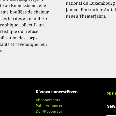
national du Luxembourg 
té au Kinneksbond, elle
Januar. Ein starker Aufta
orme bouffées de chaleur
neuen Theaterjahrs.
nces hérités en manifeste
raphique collectif - un
rtistique qui refuse
ibilisation des corps
ssants et revendique leur
nce.
D’woxx ënnerstëtzen
PDF 
Abonnements
Pub - Annoncen
News
Don/Kooperativ