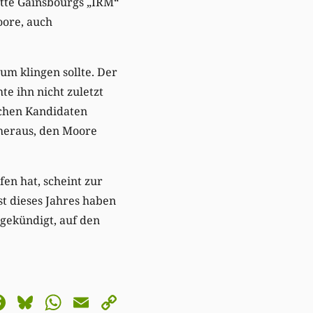
tte Gainsbourgs „IRM“
oore, auch
um klingen sollte. Der
e ihn nicht zuletzt
ichen Kandidaten
 heraus, den Moore
en hat, scheint zur
t dieses Jahres haben
gekündigt, auf den
astodon
Facebook
Bluesky
WhatsApp
Email
Copy