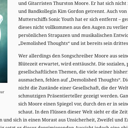
und Gitarristen Thurston Moore. Er hat sich nicht
und Bandkollegin Kim Gordon getrennt. Auch von 
Mutterschiffs Sonic Youth hat er sich entfernt – 
dieses nicht vollkommen aus den Augen zu verlier
persönlichen Strapazen und musikalischen Entwic
„Demolished Thoughts“ und ist bereits sein dritte
Wer allerdings den Songschreiber Moore aus sein
Blütezeit erwartet, wird enttäuscht. Die sozialen,
gesellschaftlichen Themen, die viele seiner bishe
ausmachen, fehlen auf „Demolished Thoughts“. Di
nicht die Zustände einer Gesellschaft, die der Wel
zur
schmutzigen Präsentierteller gezeigt werden. Gan
sich Moore einen Spiegel vor, durch den er in sei
schaut. In den Flüssen dieser Welt sieht er die Zei
 und sich in einen Morast aus Unsicherheit, Zweifel und 
ig setzt er dieser deprimierenden Aussicht jedoch eine ob