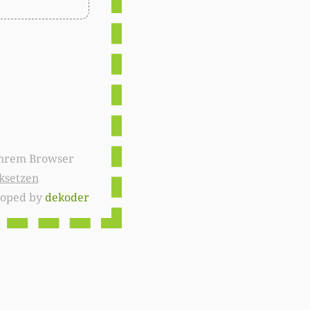
ksetzen
loped by
dekoder