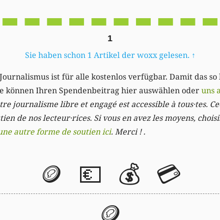
1
Sie haben schon 1 Artikel der woxx gelesen.
↑
Journalismus ist für alle kostenlos verfügbar. Damit das so
Sie können Ihren Spendenbeitrag hier auswählen oder
uns 
re journalisme libre et engagé est accessible à tous·tes. Cec
ien de nos lecteur·rices. Si vous en avez les moyens, chois
une autre forme de soutien ici
. Merci ! .
🪙
💶
💰
💳
🪙