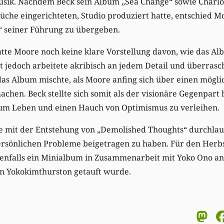
usik. Nachdem Beck sein Album „Sea Change“ sowie Charlo
üche eingerichteten, Studio produziert hatte, entschied M
 seiner Führung zu übergeben.
tte Moore noch keine klare Vorstellung davon, wie das Alb
 jedoch arbeitete akribisch an jedem Detail und überrascht
 das Album mischte, als Moore anfing sich über einen mögl
chen. Beck stellte sich somit als der visionäre Gegenpart
um Leben und einen Hauch von Optimismus zu verleihen.
e mit der Entstehung von „Demolished Thoughts“ durchlauf
ersönlichen Probleme beigetragen zu haben. Für den Herbs
enfalls ein Minialbum in Zusammenarbeit mit Yoko Ono an
n Yokokimthurston getauft wurde.
M