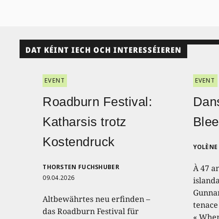
DAT KÉINT IECH OCH INTERESSÉIEREN
EVENT
EVENT
Roadburn Festival:
Dans
Katharsis trotz
Blee
Kostendruck
YOLÈNE 
THORSTEN FUCHSHUBER
À 47 a
09.04.2026
island
Gunnar
Altbewährtes neu erfinden –
tenace
das Roadburn Festival für
« When