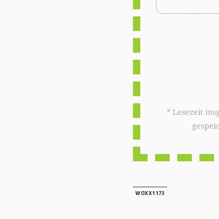
* Lesezeit insgesamt auf woxx.lu: 
gespei
WOXX1173