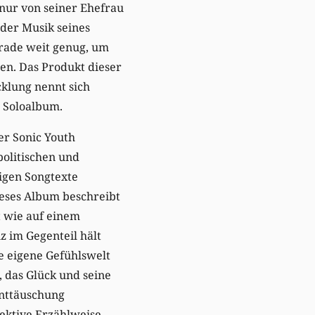
 nur von seiner Ehefrau
der Musik seines
gerade weit genug, um
en. Das Produkt dieser
klung nennt sich
s Soloalbum.
er Sonic Youth
 politischen und
rigen Songtexte
eses Album beschreibt
t wie auf einem
z im Gegenteil hält
ne eigene Gefühlswelt
t, das Glück und seine
Enttäuschung
jektive Erzählweise