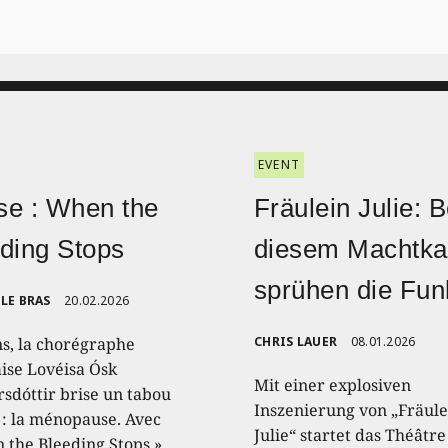
EVENT
e : When the
Fräulein Julie: B
ding Stops
diesem Machtk
sprühen die Fu
LE BRAS
20.02.2026
ns, la chorégraphe
CHRIS LAUER
08.01.2026
aise Lovéisa Ósk
Mit einer explosiven
sdóttir brise un tabou
Inszenierung von „Fräule
 : la ménopause. Avec
Julie“ startet das Théâtre
 the Bleeding Stops »,