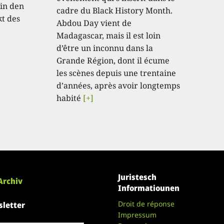
in den
cadre du Black History Month.
kt des
Abdou Day vient de
Madagascar, mais il est loin
d’être un inconnu dans la
Grande Région, dont il écume
les scènes depuis une trentaine
d’années, après avoir longtemps
habité
[+]
Juristesch
Archiv
Informatiounen
Droit de réponse
letter
Impressum