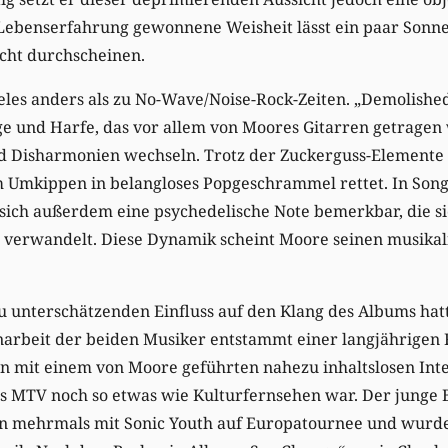
 Lebenserfahrung gewonnene Weisheit lässt ein paar Sonn
cht durchscheinen.
ieles anders als zu No-Wave/Noise-Rock-Zeiten. „Demolished
e und Harfe, das vor allem von Moores Gitarren getragen 
 Disharmonien wechseln. Trotz der Zuckerguss-Elemente 
m Umkippen in belangloses Popgeschrammel rettet. In Song
sich außerdem eine psychedelische Note bemerkbar, die si
e verwandelt. Diese Dynamik scheint Moore seinen musika
u unterschätzenden Einfluss auf den Klang des Albums hat
rbeit der beiden Musiker entstammt einer langjährigen 
rn mit einem von Moore geführten nahezu inhaltslosen Int
als MTV noch so etwas wie Kulturfernsehen war. Der junge 
n mehrmals mit Sonic Youth auf Europatournee und wurde