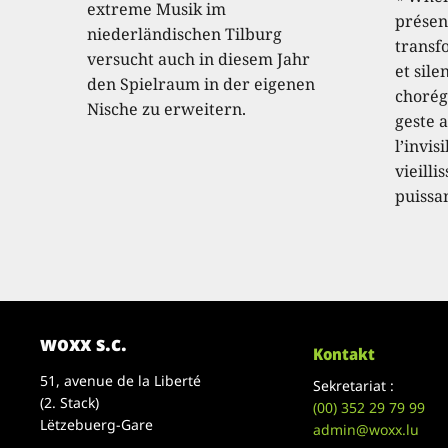
extreme Musik im
présen
niederländischen Tilburg
transf
versucht auch in diesem Jahr
et sile
den Spielraum in der eigenen
chorég
Nische zu erweitern.
geste a
l’invis
vieilli
puissa
woxx s.c.
Kontakt
51, avenue de la Liberté
Sekretariat :
(2. Stack)
(00)
352 29 79 99
Lëtzebuerg-Gare
admin@woxx.lu