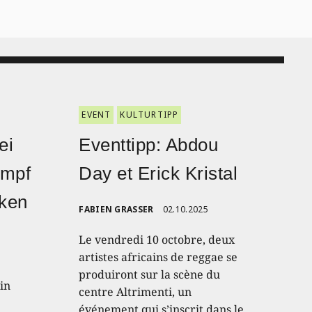
EVENT
KULTURTIPP
ei
Eventtipp: Abdou
ampf
Day et Erick Kristal
nken
FABIEN GRASSER
02.10.2025
Le vendredi 10 octobre, deux
artistes africains de reggae se
produiront sur la scène du
in
centre Altrimenti, un
événement qui s’inscrit dans le