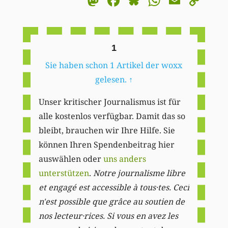
Mastodon
Facebook
Bluesky
WhatsA
Email
Co
Li
1
Sie haben schon 1 Artikel der woxx
gelesen.
↑
Unser kritischer Journalismus ist für
alle kostenlos verfügbar. Damit das so
bleibt, brauchen wir Ihre Hilfe. Sie
können Ihren Spendenbeitrag hier
auswählen oder
uns anders
unterstützen
.
Notre journalisme libre
et engagé est accessible à tous·tes. Ceci
n'est possible que grâce au soutien de
nos lecteur·rices. Si vous en avez les