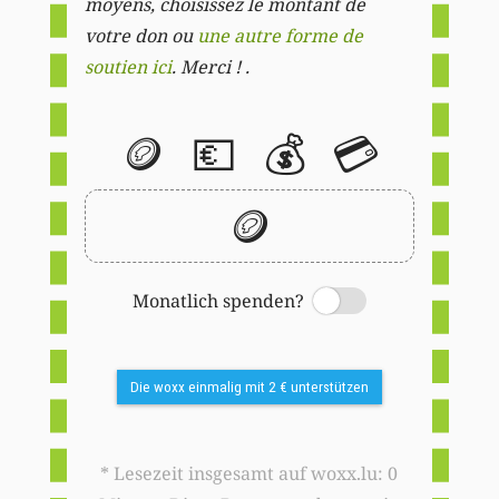
moyens, choisissez le montant de
votre don ou
une autre forme de
soutien ici
. Merci ! .
🪙
💶
💰
💳
🪙
Monatlich spenden?
Switch
Die woxx einmalig mit 2 € unterstützen
* Lesezeit insgesamt auf woxx.lu: 0