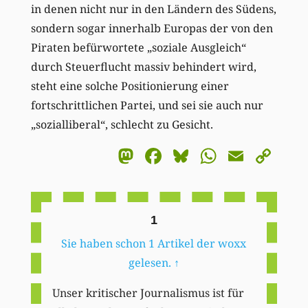
in denen nicht nur in den Ländern des Südens,
sondern sogar innerhalb Europas der von den
Piraten befürwortete „soziale Ausgleich“
durch Steuerflucht massiv behindert wird,
steht eine solche Positionierung einer
fortschrittlichen Partei, und sei sie auch nur
„sozialliberal“, schlecht zu Gesicht.
Mastodon
Facebook
Bluesky
WhatsA
Email
Co
Li
1
Sie haben schon 1 Artikel der woxx
gelesen.
↑
Unser kritischer Journalismus ist für