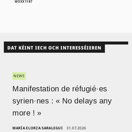
WOXX1187
DAT KÉINT IECH OCH INTERESSÉIEREN
NEWS
Manifestation de réfugié·es
syrien·nes : « No delays any
more ! »
MARÍA ELORZA SARALEGUI
31.07.2026