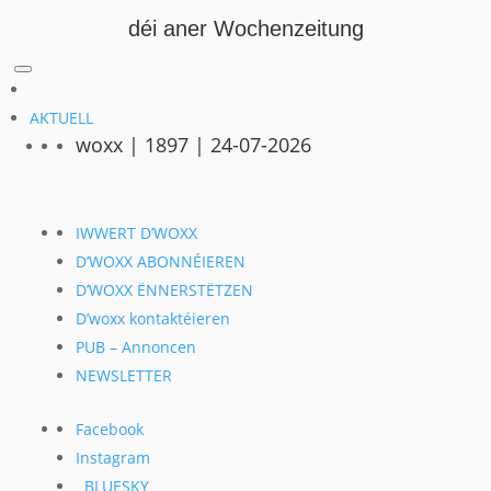
déi aner Wochenzeitung
AKTUELL
woxx | 1897 | 24-07-2026
IWWERT D’WOXX
D’WOXX ABONNÉIEREN
D’WOXX ËNNERSTËTZEN
D’woxx kontaktéieren
PUB – Annoncen
NEWSLETTER
Facebook
Instagram
BLUESKY