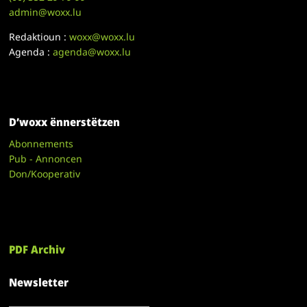
admin@woxx.lu
Redaktioun :
woxx@woxx.lu
Agenda :
agenda@woxx.lu
D’woxx ënnerstëtzen
Abonnements
Pub - Annoncen
Don/Kooperativ
PDF Archiv
Newsletter