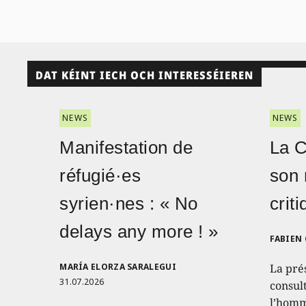
DAT KÉINT IECH OCH INTERESSÉIEREN
NEWS
NEWS
Manifestation de
La 
réfugié·es
son 
syrien·nes : « No
crit
delays any more ! »
FABIEN
MARÍA ELORZA SARALEGUI
La pré
31.07.2026
consult
l’homm