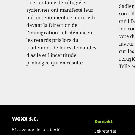
Une centaine de réfugié·es
Sadler
syrien·nes ont manifesté leur
son rôl
mécontentement ce mercredi
qu’il f
devant la Direction de
feu con
l’immigration. Iels dénoncent
vote d
les retards pris lors du
faveur
traitement de leurs demandes
sur les
d’asile et l’incertitude
réfugié
prolongée qui en résulte.
Telle e
woxx s.c.
Kontakt
51, avenue de la Liberté
Sekretariat :