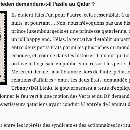
ieden demandera-t-il l’asile au Qatar ?
Ils étaient faits l’un pour l’autre, cela ressemblait à 
nuits, et pourtant … Non, nous n’évoquons pas une hi
prince luxembourgeois et une princesse qatarienne, q
un joli happy end. Hélas, la tentative d’établir un par
entre deux petits Etats parmi les plus riches du mon
échouée, et, comme dans les histoires d’amour qui t
on lave le linge sale en public et on ressort les petits 
Mercredi dernier à la Chambre, lors de l’interpellatio
relations d’affaires » entre les deux Etats, demandée
Urbany (Déi Lénk), le gouvernement a tenté d’expli
û donner le feu vert à une motion des Verts et du DP demand
nvestisseurs qatariens ayant conduit à l’entrée de l’émirat d
t entre les intérêts des syndicats et des actionnaires instit