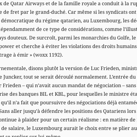
 de Qatar Airways et de la famille royale a conduit à la ru
e de fret par le grand-duché. Car même si les syndicats on
eu démocratique du régime qatarien, au Luxembourg, les déc
épendamment de ce type de considérations, comme l’illustr
ays douteux. De surcroît, parmi les monarchies du Golfe, le 
t power et cherche à éviter les violations des droits humain
utrage à émir » (woxx 1192).
rnementale, disons plutôt la version de Luc Frieden, minist
 Juncker, tout se serait déroulé normalement. L’entrée du
 Frieden – qui n’avait aucun mandat de négociation – sans q
rise des banques BIL et KBL, pour lesquelles le ministre ét
qu’il n’a fait que poursuivre des négociations déjà entamées
 Sans aller jusqu’à défendre les positions des Qatariens lors
ontinue à plaider pour un certain réalisme : en matière de f
t de salaire, le Luxembourg aurait le choix entre se plier a
t se replier sur lui-même.