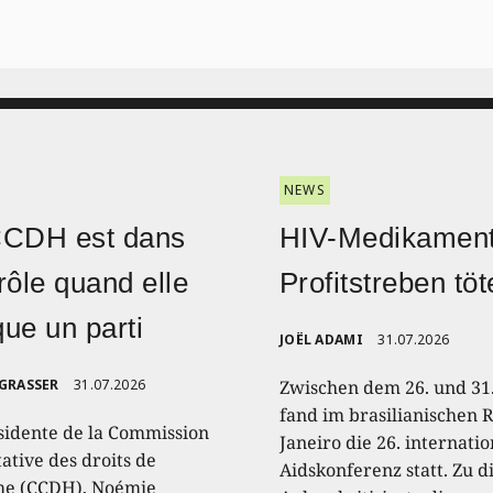
NEWS
CCDH est dans
HIV-Medikament
rôle quand elle
Profitstreben töt
ique un parti
JOËL ADAMI
31.07.2026
 GRASSER
31.07.2026
Zwischen dem 26. und 31.
fand im brasilianischen R
sidente de la Commission
Janeiro die 26. internati
ative des droits de
Aidskonferenz statt. Zu 
e (CCDH), Noémie