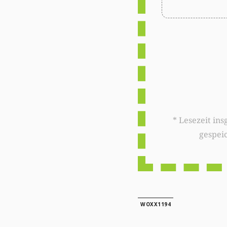
* Lesezeit insgesamt auf woxx.lu: 
gespei
WOXX1194