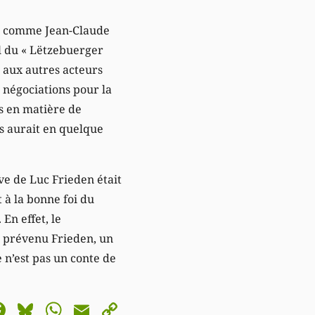
tes comme Jean-Claude
ol du « Lëtzebuerger
n aux autres acteurs
s négociations pour la
s en matière de
s aurait en quelque
ve de Luc Frieden était
 à la bonne foi du
En effet, le
a prévenu Frieden, un
 n’est pas un conte de
astodon
Facebook
Bluesky
WhatsApp
Email
Copy