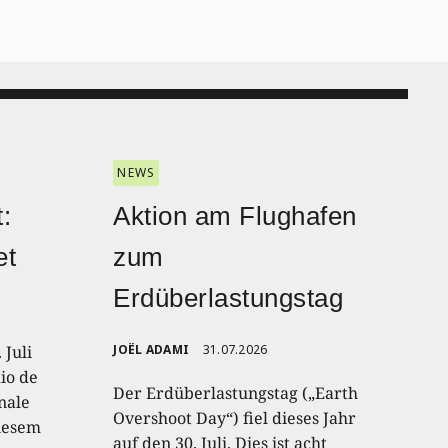
NEWS
:
Aktion am Flughafen
et
zum
Erdüberlastungstag
 Juli
JOËL ADAMI
31.07.2026
io de
Der Erdüberlastungstag („Earth
onale
Overshoot Day“) fiel dieses Jahr
diesem
auf den 30. Juli. Dies ist acht