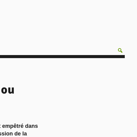
 ou
st empêtré dans
ssion de la