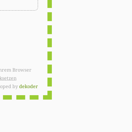
ksetzen
loped by
dekoder