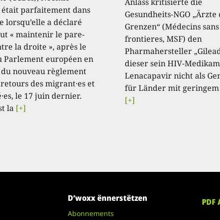
Anlass kritisierte die
, était parfaitement dans
Gesundheits-NGO „Ärzte
e lorsqu’elle a déclaré
Grenzen“ (Médecins sans
aut « maintenir le pare-
frontieres, MSF) den
tre la droite », après le
Pharmahersteller „Gilead
u Parlement européen en
dieser sein HIV-Medikam
 du nouveau règlement
Lenacapavir nicht als Ge
 retours des migrant·es et
für Länder mit geringem
·es, le 17 juin dernier.
[+]
st la
[+]
D’woxx ënnerstëtzen
PDF 
Abonnements