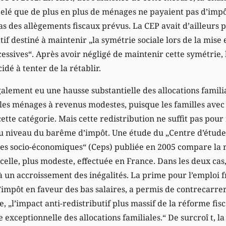
pelé que de plus en plus de ménages ne payaient pas d’impô
as des allègements fiscaux prévus. La CEP avait d’ailleurs
tif destiné à maintenir „la symétrie sociale lors de la mise
ccessives“. Après avoir négligé de maintenir cette symétrie
dé à tenter de la rétablir.
également eu une hausse substantielle des allocations familia
s les ménages à revenus modestes, puisque les familles avec
tte catégorie. Mais cette redistribution ne suffit pas pour 
u niveau du barême d’impôt. Une étude du „Centre d’étude
ues socio-économiques“ (Ceps) publiée en 2005 compare la 
lle, plus modeste, effectuée en France. Dans les deux cas,
à un accroissement des inégalités. La prime pour l’emploi f
impôt en faveur des bas salaires, a permis de contrecarrer 
„l’impact anti-redistributif plus massif de la réforme fisca
exceptionnelle des allocations familiales.“ De surcroî t, l