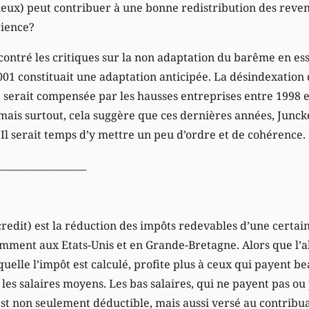
neux) peut contribuer à une bonne redistribution des rev
rience?
contré les critiques sur la non adaptation du barême en e
001 constituait une adaptation anticipée. La désindexation 
e, serait compensée par les hausses entreprises entre 1998 e
mais surtout, cela suggère que ces dernières années, Juncker
 Il serait temps d’y mettre un peu d’ordre et de cohérence.
__________________
 credit) est la réduction des impôts redevables d’une certa
ment aux Etats-Unis et en Grande-Bretagne. Alors que l’ab
uelle l’impôt est calculé, profite plus à ceux qui payent b
 les salaires moyens. Les bas salaires, qui ne payent pas ou
l est non seulement déductible, mais aussi versé au contribu