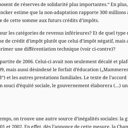
sposent de réserves de solidarité plus importantes.“ En plus
ncker estime que la non-adaptation rapporte 300 millions à 
e de cette somme aux futurs crédits d’impôts.
pour les catégories de revenus inférieures? Et de quel type 
me de crédit d’impôt plutôt que celui d’impôt négatif, mais 
mer une différentiation technique (voir ci-contre)?
partite de 2006. Celui-ci avait non seulement décalé et pla
09, mais aussi désindexé le forfait d’éducation („Mammerent
“) et les autres prestations familiales. Le texte de l’accor
 souci d’équité sociale, le gouvernement élaborera (…) un
emps, on trouve une autre source d’inégalités sociales: la 
01 et 2002. En effet, dès l’annonce de cette mesure, la Ch