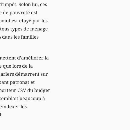
’impôt. Selon lui, ces
e de pauvreté est
oint est etayé par les
% tous types de ménage
 dans les familles
mettent d’améliorer la
e que lors de la
rparlers démarrent sur
upant patronat et
apporteur CSV du budget
essemblait beaucoup à
réindexer les
d.