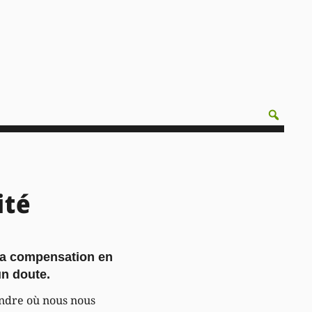
ité
 la compensation en
un doute.
rendre où nous nous