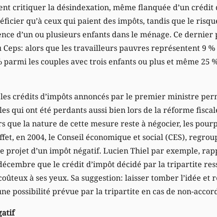
nt critiquer la désindexation, même flanquée d’un crédit d
ficier qu’à ceux qui paient des impôts, tandis que le risqu
ence d’un ou plusieurs enfants dans le ménage. Ce dernier p
u Ceps: alors que les travailleurs pauvres représentent 9 
% parmi les couples avec trois enfants ou plus et même 25 %
e les crédits d’impôts annoncés par le premier ministre per
les qui ont été perdants aussi bien lors de la réforme fiscal
ors que la nature de cette mesure reste à négocier, les pou
effet, en 2004, le Conseil économique et social (CES), regro
é le projet d’un impôt négatif. Lucien Thiel par exemple, r
 décembre que le crédit d’impôt décidé par la tripartite r
coûteux à ses yeux. Sa suggestion: laisser tomber l’idée et 
 une possibilité prévue par la tripartite en cas de non-accor
atif