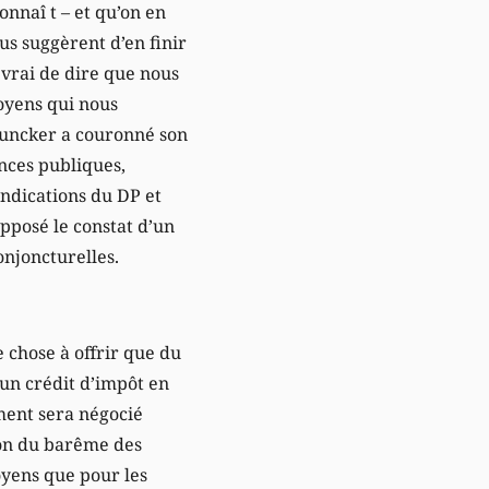
onnaî t – et qu’on en
us suggèrent d’en finir
s vrai de dire que nous
oyens qui nous
Juncker a couronné son
ances publiques,
endications du DP et
opposé le constat d’un
onjoncturelles.
 chose à offrir que du
un crédit d’impôt en
ement sera négocié
tion du barême des
oyens que pour les