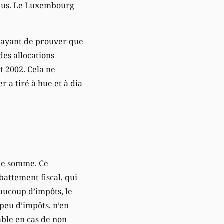
enus. Le Luxembourg
ssayant de prouver que
des allocations
t 2002. Cela ne
 a tiré à hue et à dia
ine somme. Ce
attement fiscal, qui
eaucoup d’impôts, le
 peu d’impôts, n’en
able en cas de non