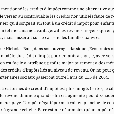
e mentionné les crédits d’impôts comme une alternative au
 de verser au contribuable les crédits non utilisés faute de
penser qu’il songeait surtout à un crédit d’impôt pour enfant
. Un tel mécanisme avantagerait les revenus moyens qui en 
, mais laisserait sur le carreau les familles pauvres.
ue Nicholas Barr, dans son ouvrage classique „Economics of 
modèle du crédit d’impôt pour enfants à charge, avec ver
tion est facile à attribuer, profite majoritairement à des mé
s des crédits d’impôts liés au niveau de revenu. On ne peut 
rtenaires sociaux passeront outre l’avis du CES de 2004.
utres formes de crédit d’impôt est plus mitigé. Certes, le ci
 du revenu diminue quand celui-ci augmente peut dissuader 
mieux payé. L’impôt négatif permettrait en principe de cont
er à grande échelle. Barr estime néanmoins qu’un impôt nég