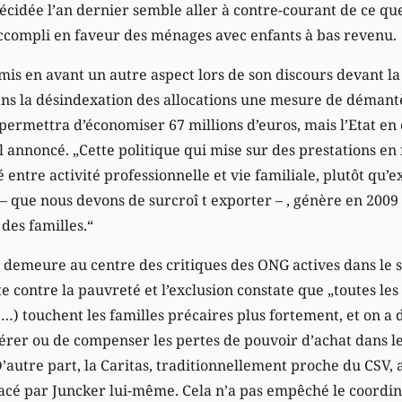
décidée l’an dernier semble aller à contre-courant de ce qu
ccompli en faveur des ménages avec enfants à bas revenu.
mis en avant un autre aspect lors de son discours devant l
 dans la désindexation des allocations une mesure de démant
 permettra d’économiser 67 millions d’euros, mais l’Etat e
-il annoncé. „Cette politique qui mise sur des prestations en
 entre activité professionnelle et vie familiale, plutôt qu’
– que nous devons de surcroî t exporter – , génère en 2009 
 des familles.“
 demeure au centre des critiques des ONG actives dans le so
e contre la pauvreté et l’exclusion constate que „toutes le
] (…) touchent les familles précaires plus fortement, et on 
érer ou de compenser les pertes de pouvoir d’achat dans le
’autre part, la Caritas, traditionnellement proche du CSV, 
acé par Juncker lui-même. Cela n’a pas empêché le coordin