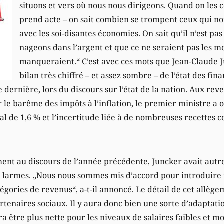
situons et vers où nous nous dirigeons. Quand on les c
prend acte – on sait combien se trompent ceux qui no
avec les soi-disantes économies. On sait qu’il n’est pa
nageons dans l’argent et que ce ne seraient pas les m
manqueraient.“ C’est avec ces mots que Jean-Claude 
bilan très chiffré – et assez sombre – de l’état des fin
dernière, lors du discours sur l’état de la nation. Aux rev
 le barême des impôts à l’inflation, le premier ministre a 
al de 1,6 % et l’incertitude liée à de nombreuses recettes c
nt au discours de l’année précédente, Juncker avait autre
es larmes. „Nous nous sommes mis d’accord pour introduire 
égories de revenus“, a-t-il annoncé. Le détail de cet allèg
artenaires sociaux. Il y aura donc bien une sorte d’adapta
ra être plus nette pour les niveaux de salaires faibles et m