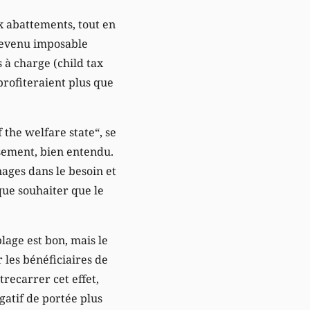
x abattements, tout en
 revenu imposable
s à charge (child tax
profiteraient plus que
the welfare state“, se
sement, bien entendu.
nages dans le besoin et
que souhaiter que le
blage est bon, mais le
les bénéficiaires de
recarrer cet effet,
atif de portée plus