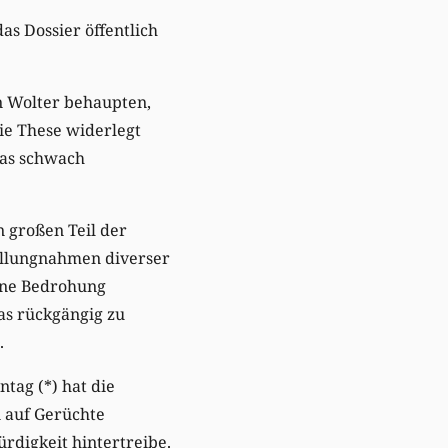
s Dossier öffentlich
n Wolter behaupten,
die These widerlegt
was schwach
n großen Teil der
tellungnahmen diverser
lene Bedrohung
as rückgängig zu
.
tag (*) hat die
n auf Gerüchte
rdigkeit hintertreibe.