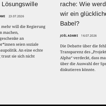
 Lösungswille
rache: Wie wer
wir ein glücklic
AMI
23.07.2026
Babel?
 mehr will die Regierung
n machen,
JOËL ADAMI
16.07.2026
geschenke an
or*innen seien soziale
Die Debatte über die feh
upolitik. An eine echte
Transparenz des „Projek
traut sie sich nicht
Alpha“ verdeckt, dass m
über die Auswahl der Sp
diskutieren könnte.