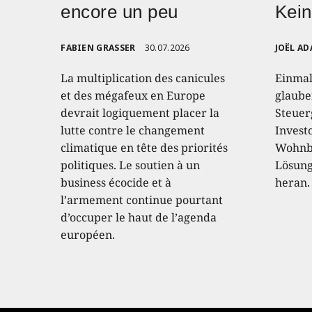
encore un peu
Kein
FABIEN GRASSER
30.07.2026
JOËL AD
La multiplication des canicules
Einmal
et des mégafeux en Europe
glaube
devrait logiquement placer la
Steuer
lutte contre le changement
Invest
climatique en tête des priorités
Wohnba
politiques. Le soutien à un
Lösung 
business écocide et à
heran.
l’armement continue pourtant
d’occuper le haut de l’agenda
européen.