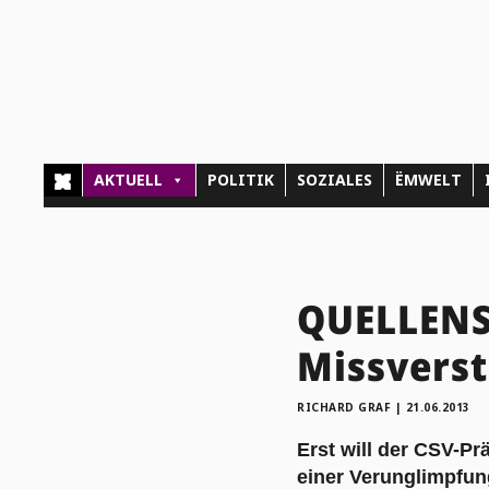
AKTUELL
POLITIK
SOZIALES
ËMWELT
QUELLENSC
Missvers
RICHARD GRAF
|
21.06.2013
Erst will der CSV-Pr
einer Verunglimpfun