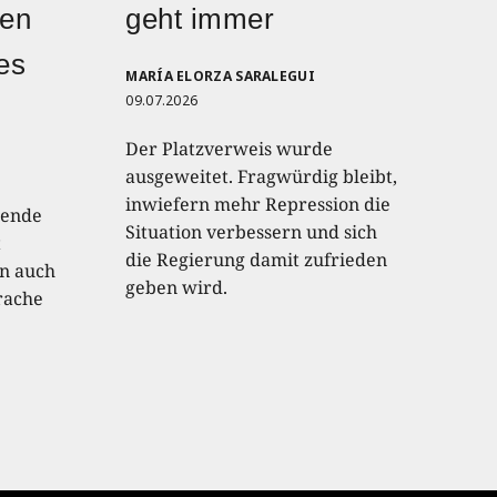
den
geht immer
hes
MARÍA ELORZA SARALEGUI
09.07.2026
Der Platzverweis wurde
ausgeweitet. Fragwürdig bleibt,
inwiefern mehr Repression die
lende
Situation verbessern und sich
t
die Regierung damit zufrieden
an auch
geben wird.
rache