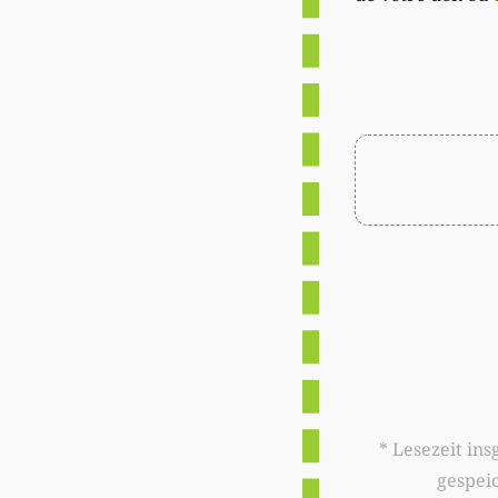
* Lesezeit insgesamt auf woxx.lu: 
gespei