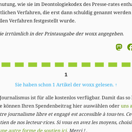
tung, wie sie im Deontologiekodex des Presse-rates enthal
ntlichen Verfahren, die erst dann schuldig genannt werden
llen Verfahren festgestellt wurde.
wie irrtümlich in der Printausgabe der woxx angegeben.
M
1
Sie haben schon 1 Artikel der woxx gelesen.
↑
Journalismus ist für alle kostenlos verfügbar. Damit das so
Sie können Ihren Spendenbeitrag hier auswählen oder
uns 
re journalisme libre et engagé est accessible à tous·tes. Cec
ien de nos lecteur·rices. Si vous en avez les moyens, chois
une autre forme de soutien ici
. Merci ! .