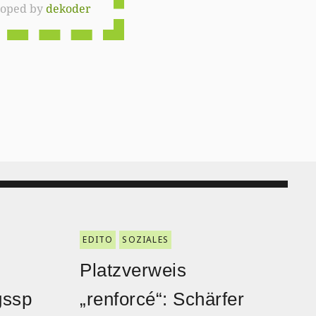
loped by
dekoder
EDITO
SOZIALES
Platzverweis
gssp
„renforcé“: Schärfer