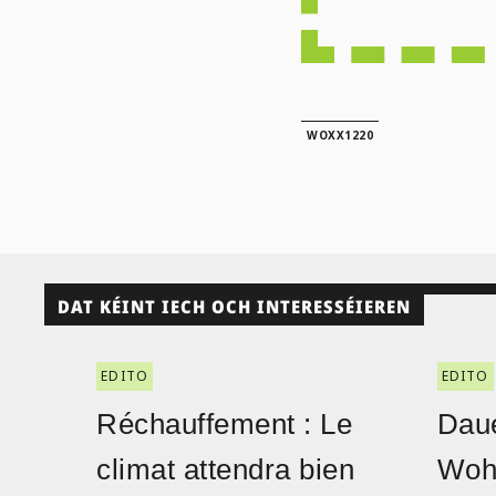
WOXX1220
DAT KÉINT IECH OCH INTERESSÉIEREN
EDITO
EDITO
Réchauffement : Le
Daue
climat attendra bien
Woh