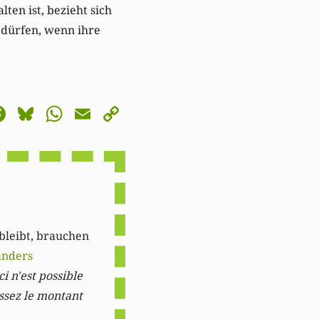
ten ist, bezieht sich
 dürfen, wenn ihre
astodon
Facebook
Bluesky
WhatsApp
Email
Copy
Link
 bleibt, brauchen
anders
i n'est possible
issez le montant