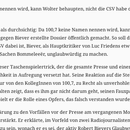
ennen wird, kann Wolter behaupten, nicht die CSV habe da
 als durchsichtig: Da 100,7 keine Namen nennen wird, kan
gegen Biever erstellte Dossier öffentlich gemacht. So soll 
 dabei ist, Biever, als Hauptkritiker von Luc Friedens et
n Sachen Bommeleeër, unglaubwürdig zu machen.
dieser Taschenspielertrick, der die gesamte Presse und eine
keit in Aufregung versetzt hat. Seine Reaktion auf die S
ur von den KollegInnen von 100,7, zu Recht als unverhoh
ten zeigt, dass es ihm gar nicht darum geht, seinen Fauxp
ielt er die Rolle eines Opfers, das falsch verstanden wurde
ärung zu den Vorfällen vor der Presse am vergangenen Mon
stärkt. Er erklärte, im Vorfeld von zwei Radiojournaliste
 sein, wonach er es sei, der aktiv Robert Bievers Glaubwü