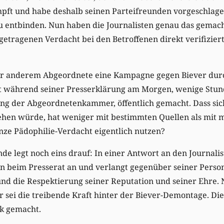
mpft und habe deshalb seinen Parteifreunden vorgeschlage
u entbinden. Nun haben die Journalisten genau das gemac
ugetragenen Verdacht bei den Betroffenen direkt verifizie
er anderem Abgeordnete eine Kampagne gegen Biever dur
st während seiner Presserklärung am Morgen, wenige Stun
ng der Abgeordnetenkammer, öffentlich gemacht. Dass sic
iehen würde, hat weniger mit bestimmten Quellen als mit 
nze Pädophilie-Verdacht eigentlich nutzen?
de legt noch eins drauf: In einer Antwort an den Journal
n beim Presserat an und verlangt gegenüber seiner Person
d die Respektierung seiner Reputation und seiner Ehre. N
er sei die treibende Kraft hinter der Biever-Demontage. Di
lik gemacht.