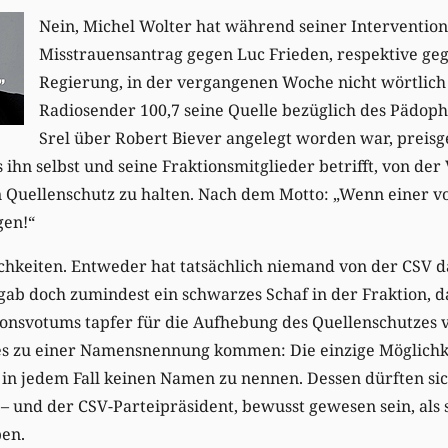
Nein, Michel Wolter hat während seiner Interventio
Misstrauensantrag gegen Luc Frieden, respektive ge
Regierung, in der vergangenen Woche nicht wörtlich 
Radiosender 100,7 seine Quelle bezüglich des Pädophi
Srel über Robert Biever angelegt worden war, preisge
 ihn selbst und seine Fraktionsmitglieder betrifft, von der
 Quellenschutz zu halten. Nach dem Motto: „Wenn einer vo
gen!“
chkeiten. Entweder hat tatsächlich niemand von der CSV da
 gab doch zumindest ein schwarzes Schaf in der Fraktion, 
nsvotums tapfer für die Aufhebung des Quellenschutzes vo
es zu einer Namensnennung kommen: Die einzige Möglichkei
t, in jedem Fall keinen Namen zu nennen. Dessen dürften si
bt – und der CSV-Parteipräsident, bewusst gewesen sein, als
en.