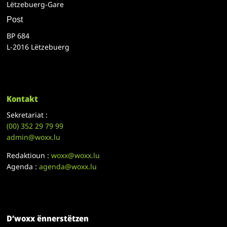
Lëtzebuerg-Gare
Post
BP 684
L-2016 Lëtzebuerg
Kontakt
Sekretariat :
(00)
352 29 79 99
admin@woxx.lu
Redaktioun :
woxx@woxx.lu
Agenda :
agenda@woxx.lu
D’woxx ënnerstëtzen