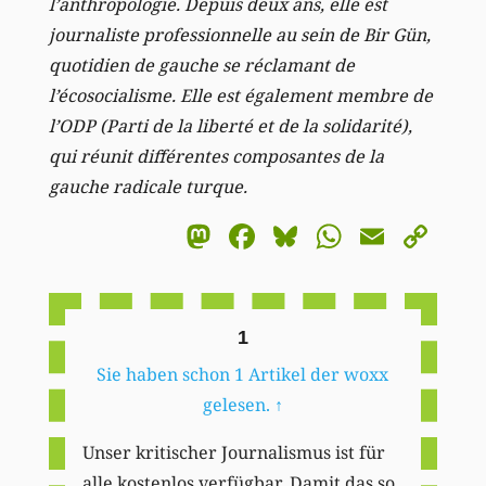
l’anthropologie. Depuis deux ans, elle est
journaliste professionnelle au sein de Bir Gün,
quotidien de gauche se réclamant de
l’écosocialisme. Elle est également membre de
l’ODP (Parti de la liberté et de la solidarité),
qui réunit différentes composantes de la
gauche radicale turque.
Mastodon
Facebook
Bluesky
WhatsA
Email
Co
Li
1
Sie haben schon 1 Artikel der woxx
gelesen.
↑
Unser kritischer Journalismus ist für
alle kostenlos verfügbar. Damit das so