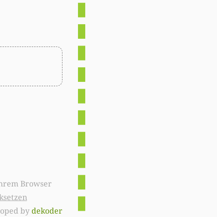
ksetzen
loped by
dekoder