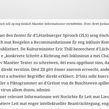
och soll op eng einfach Manéier Informatioune vermëttelen. (Foto: Brett Jorda
t den Zenter fir d’Lëtzebuerger Sprooch (ZLS) seng éischt
ch mat Reegelen a Recommandatioune fir eng inklusiv Ko
ublizéiert. De Kulturminister Eric Thill bezeechent d’Liic
 „konkreete Schrëtt a Richtung méi Inklusioun a méi Chan
iv Manéier Texter zu schreiwen, déi esou opgebaut sinn, dat
 direkt verstinn. Dëst Zil gëtt ënner anerem erreecht, and
zt a schwéier Begrëffer direkt erkläert. D’Sätz solle kuer
ller a Piktogrammer an d’Gréisst vun de Buschtawen spillen
 virun allem dozou, admini-
aner relevant Informatioune wéi Noriichte fir Leit mat Lie
éiere Leit mat enger intellektueller Beanträchtegung, en