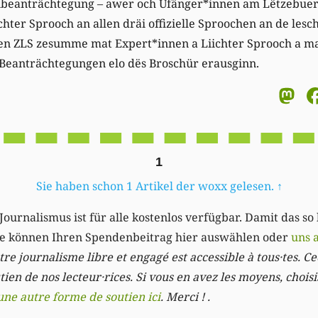
ibeanträchtegung – awer och Ufänger*innen am Lëtzebuer
chter Sprooch an allen dräi offizielle Sproochen an de lesc
en ZLS zesumme mat Expert*innen a Liichter Sprooch a m
e Beanträchtegungen elo dës Broschür erausginn.
M
1
Sie haben schon 1 Artikel der woxx gelesen.
↑
Journalismus ist für alle kostenlos verfügbar. Damit das so
Sie können Ihren Spendenbeitrag hier auswählen oder
uns 
re journalisme libre et engagé est accessible à tous·tes. Cec
ien de nos lecteur·rices. Si vous en avez les moyens, chois
une autre forme de soutien ici
. Merci ! .