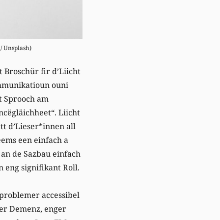
n/ Unsplash)
 Broschür fir d’Liicht
mmunikatioun ouni
ht Sprooch am
cëgläichheet“. Liicht
t d’Lieser*innen all
eems een einfach a
z an de Sazbau einfach
 eng signifikant Roll.
sproblemer accessibel
ger Demenz, enger