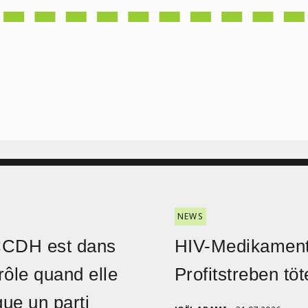
NEWS
CCDH est dans
HIV-Medikament
rôle quand elle
Profitstreben töt
ique un parti