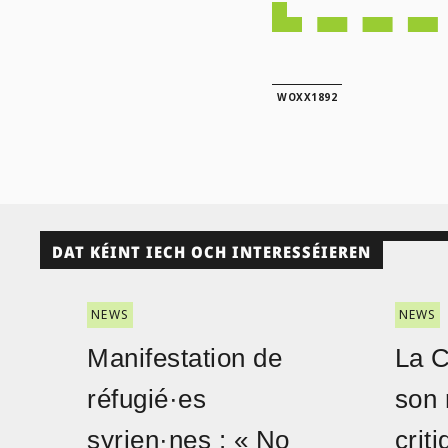
WOXX1892
DAT KÉINT IECH OCH INTERESSÉIEREN
NEWS
NEWS
Manifestation de
La 
réfugié·es
son 
syrien·nes : « No
crit