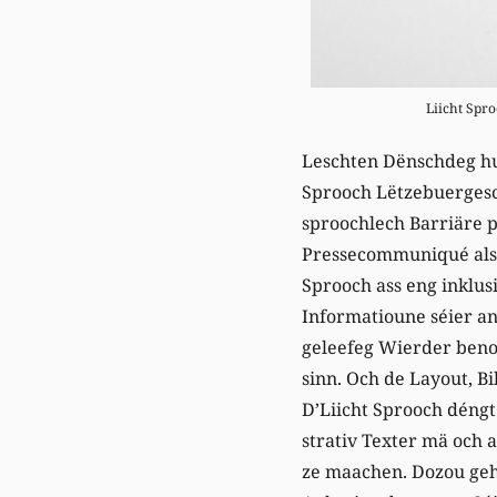
Liicht Spro
Leschten Dënschdeg hue
Sprooch Lëtzebuerges
sproochlech Barriäre p
Pressecommuniqué als e
Sprooch ass eng inklus
Informatioune séier an
geleefeg Wierder benot
sinn. Och de Layout, Bi
D’Liicht Sprooch déngt
strativ Texter mä och 
ze maachen. Dozou geh