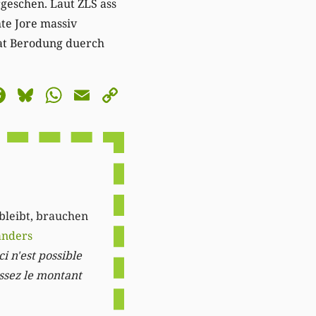
geschen. Laut ZLS ass
hte Jore massiv
at Berodung duerch
astodon
Facebook
Bluesky
WhatsApp
Email
Copy
Link
 bleibt, brauchen
anders
i n'est possible
issez le montant