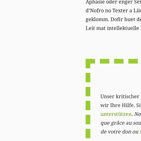
Aphasie oder enger Sé
d’Nofro no Texter a Lii
geklomm. Dofir huet d
Leit mat intellektuell
Unser kritischer 
wir Ihre Hilfe. 
unterstützen
.
Not
que grâce au sout
de votre don ou