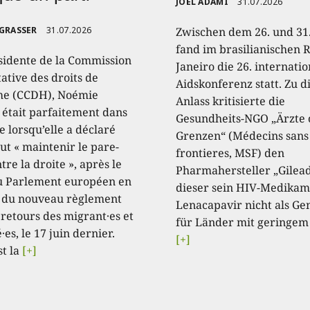
JOËL ADAMI
31.07.2026
 GRASSER
31.07.2026
Zwischen dem 26. und 31.
fand im brasilianischen R
sidente de la Commission
Janeiro die 26. internati
ative des droits de
Aidskonferenz statt. Zu 
e (CCDH), Noémie
Anlass kritisierte die
, était parfaitement dans
Gesundheits-NGO „Ärzte
e lorsqu’elle a déclaré
Grenzen“ (Médecins sans
aut « maintenir le pare-
frontieres, MSF) den
tre la droite », après le
Pharmahersteller „Gilead
u Parlement européen en
dieser sein HIV-Medikam
 du nouveau règlement
Lenacapavir nicht als Ge
 retours des migrant·es et
für Länder mit geringem
·es, le 17 juin dernier.
[+]
st la
[+]