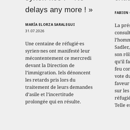
delays any more ! »
FABIEN
MARÍA ELORZA SARALEGUI
La pré
31.07.2026
consult
l’homm
Une centaine de réfugié·es
Sadler
syrien·nes ont manifesté leur
son rôl
mécontentement ce mercredi
qu’il f
devant la Direction de
feu con
l’immigration. Iels dénoncent
vote d
les retards pris lors du
faveur
traitement de leurs demandes
sur les
d’asile et l’incertitude
réfugié
prolongée qui en résulte.
Telle e