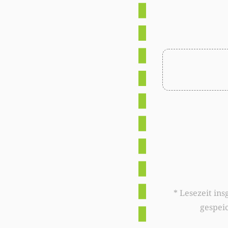
* Lesezeit insgesamt auf woxx.lu: 
gespei