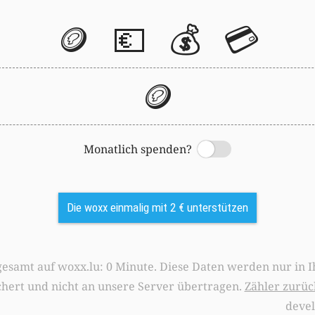
🪙
💶
💰
💳
🪙
Monatlich spenden?
Switch
Die woxx einmalig mit 2 € unterstützen
0 Minute. Diese Daten werden nur in Ihrem Browser
chert und nicht an unsere Server übertragen.
Zähler zurüc
deve