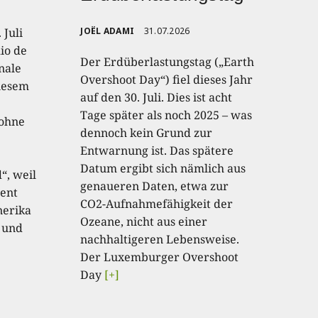
 Juli
JOËL ADAMI
31.07.2026
io de
Der Erdüberlastungstag („Earth
onale
Overshoot Day“) fiel dieses Jahr
diesem
auf den 30. Juli. Dies ist acht
Tage später als noch 2025 – was
 ohne
dennoch kein Grund zur
Entwarnung ist. Das spätere
Datum ergibt sich nämlich aus
“, weil
genaueren Daten, etwa zur
ent
CO2-Aufnahmefähigkeit der
nerika
Ozeane, nicht aus einer
 und
nachhaltigeren Lebensweise.
Der Luxemburger Overshoot
Day
[+]