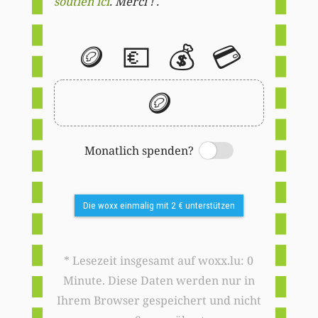
soutien ici
. Merci ! .
🪙
💶
💰
💳
🪙
Monatlich spenden?
Switch
Die woxx einmalig mit 2 € unterstützen
* Lesezeit insgesamt auf woxx.lu: 0
Minute. Diese Daten werden nur in
Ihrem Browser gespeichert und nicht