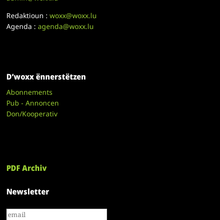
Redaktioun :
woxx@woxx.lu
Agenda :
agenda@woxx.lu
D’woxx ënnerstëtzen
Abonnements
Pub - Annoncen
Don/Kooperativ
PDF Archiv
Newsletter