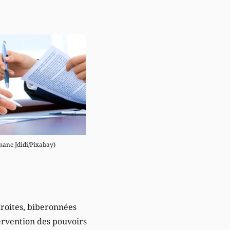
mane Jdidi/Pixabay)
droites, biberonnées
tervention des pouvoirs