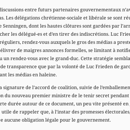
es discussions entre futurs partenaires gouvernementaux n’a
s. Les délégations chrétienne-sociale et libérale se sont r
 Senningen, dont les hautes clôtures sont gardées par l’arm
cher les délégué-es et d’en tirer des indiscrétions. Luc Fri
 réguliers, rendez-vous auxquels le gros des médias a pre
délivrer de maigres annonces formelles, se limitant à notif
u un rendez-vous avec le grand-duc. Cette stratégie sembla
 de transparence que par la volonté de Luc Frieden de gard
nt les médias en haleine.
la signature de l’accord de coalition, suivie de l’emballeme
on du nouveau premier ministre de le tenir secret pendant 
urte durée autour de ce document, un peu vite présenté en g
e utile de rappeler que, à l’instar des promesses électorales,
rée aucune obligation légale pour le gouvernement.