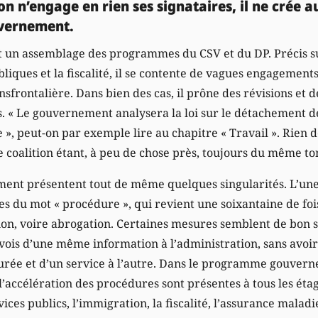
on n’engage en rien ses signataires, il ne crée 
uvernement.
est un assemblage des programmes du CSV et du DP. Précis su
iques et la fiscalité, il se contente de vagues engagements 
sfrontalière. Dans bien des cas, il prône des révisions et 
s. « Le gouvernement analysera la loi sur le détachement de
e », peut-on par exemple lire au chapitre « Travail ». Rien 
de coalition étant, à peu de chose près, toujours du même t
ent présentent tout de même quelques singularités. L’une 
s du mot « procédure », qui revient une soixantaine de fo
tion, voire abrogation. Certaines mesures semblent de bon 
vois d’une même information à l’administration, sans avoir
urée et d’un service à l’autre. Dans le programme gouver
t l’accélération des procédures sont présentes à tous les éta
ices publics, l’immigration, la fiscalité, l’assurance maladie,