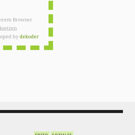
ksetzen
loped by
dekoder