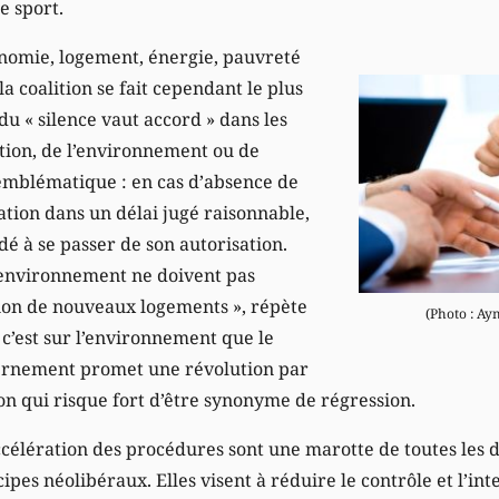
e sport.
onomie, logement, énergie, pauvreté
 coalition se fait cependant le plus
 du « silence vaut accord » dans les
ction, de l’environnement ou de
e emblématique : en cas d’absence de
ation dans un délai jugé raisonnable,
é à se passer de son autorisation.
’environnement ne doivent pas
ion de nouveaux logements », répète
(Photo : Ay
t c’est sur l’environnement que le
ernement promet une révolution par
on qui risque fort d’être synonyme de régression.
accélération des procédures sont une marotte de toutes les 
ipes néolibéraux. Elles visent à réduire le contrôle et l’in