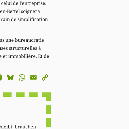
celui de l’entreprise.
en-Bettel soignera
train de simplification
ans une bureaucratie
ses structurelles à
re et immobilière. Et de
astodon
Facebook
Bluesky
WhatsApp
Email
Copy
Link
 bleibt, brauchen