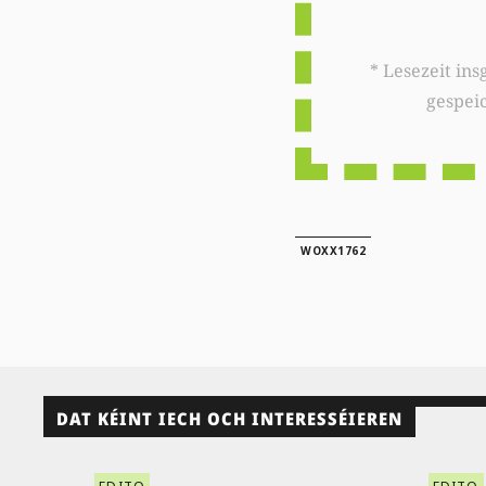
* Lesezeit insgesamt auf woxx.lu: 
gespei
WOXX1762
DAT KÉINT IECH OCH INTERESSÉIEREN