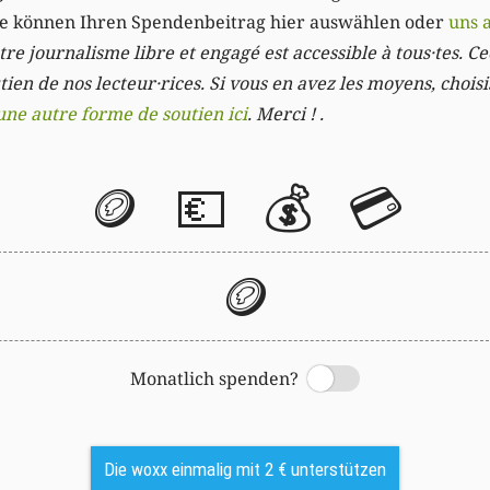
Sie können Ihren Spendenbeitrag hier auswählen oder
uns 
re journalisme libre et engagé est accessible à tous·tes. Cec
ien de nos lecteur·rices. Si vous en avez les moyens, chois
une autre forme de soutien ici
. Merci ! .
🪙
💶
💰
💳
🪙
Monatlich spenden?
Switch
Die woxx einmalig mit 2 € unterstützen