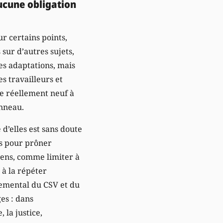
aucune obligation
r certains points,
sur d’autres sujets,
des adaptations, mais
s travailleurs et
de réellement neuf à
onneau.
d’elles est sans doute
is pour prôner
sens, comme limiter à
 à la répéter
nemental du CSV et du
ges : dans
 la justice,