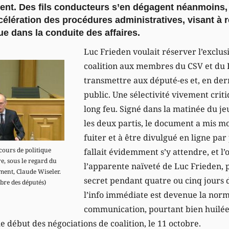
nt. Des fils conducteurs s’en dégagent néanmoins
ccélération des procédures administratives, visant à 
ue dans la conduite des affaires.
Luc Frieden voulait réserver l’exclusi
coalition aux membres du CSV et du D
transmettre aux député-es et, en der
public. Une sélectivité vivement criti
long feu. Signé dans la matinée du j
les deux partis, le document a mis m
fuiter et à être divulgué en ligne par
cours de politique
fallait évidemment s’y attendre, et l’
, sous le regard du
l’apparente naïveté de Luc Frieden, 
ent, Claude Wiseler.
secret pendant quatre ou cinq jours 
re des députés)
l’info immédiate est devenue la norm
communication, pourtant bien huilée
le début des négociations de coalition, le 11 octobre.