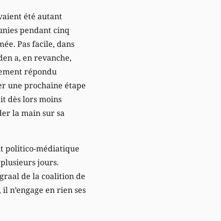
vaient été autant
éunies pendant cinq
ée. Pas facile, dans
eden a, en revanche,
stement répondu
ier une prochaine étape
it dès lors moins
er la main sur sa
nt politico-médiatique
plusieurs jours.
raal de la coalition de
 il n’engage en rien ses