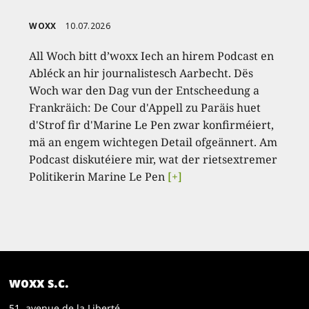
WOXX
10.07.2026
All Woch bitt d’woxx Iech an hirem Podcast en
Abléck an hir journalistesch Aarbecht. Dës
Woch war den Dag vun der Entscheedung a
Frankräich: De Cour d'Appell zu Paräis huet
d'Strof fir d'Marine Le Pen zwar konfirméiert,
mä an engem wichtegen Detail ofgeännert. Am
Podcast diskutéiere mir, wat der rietsextremer
Politikerin Marine Le Pen
[+]
woxx s.c.
51, avenue de la Liberté