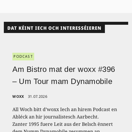
DAT KÉINT IECH OCH INTERESSÉIEREN
PODCAST
Am Bistro mat der woxx #396
– Um Tour mam Dynamobile
WOXX
31.07.2026
All Woch bitt d’woxx Iech an hirem Podcast en
Abléck an hir journalistesch Aarbecht.
Zanter 1995 fuere Leit aus der Belsch ënnert
dem Numm Dynamobile zesummen an