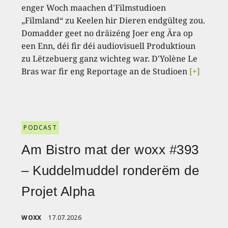
enger Woch maachen d'Filmstudioen
„Filmland“ zu Keelen hir Dieren endgülteg zou.
Domadder geet no dräizéng Joer eng Ära op
een Enn, déi fir déi audiovisuell Produktioun
zu Lëtzebuerg ganz wichteg war. D'Yolène Le
Bras war fir eng Reportage an de Studioen
[+]
PODCAST
Am Bistro mat der woxx #393
– Kuddelmuddel ronderëm de
Projet Alpha
WOXX
17.07.2026