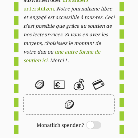
auswählen oder
uns anders
unterstützen
.
Notre journalisme libre
et engagé est accessible à tous·tes. Ceci
n'est possible que grâce au soutien de
nos lecteur·rices. Si vous en avez les
moyens, choisissez le montant de
votre don ou
une autre forme de
soutien ici
. Merci ! .
🪙
💶
💰
💳
🪙
Monatlich spenden?
Switch