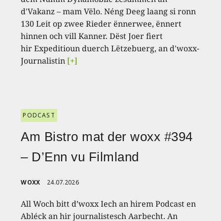
d'Vakanz – mam Vëlo. Néng Deeg laang si ronn
130 Leit op zwee Rieder ënnerwee, ënnert
hinnen och vill Kanner. Dëst Joer fiert
hir Expeditioun duerch Lëtzebuerg, an d'woxx-
Journalistin
[+]
PODCAST
Am Bistro mat der woxx #394
– D’Enn vu Filmland
WOXX
24.07.2026
All Woch bitt d’woxx Iech an hirem Podcast en
Abléck an hir journalistesch Aarbecht. An