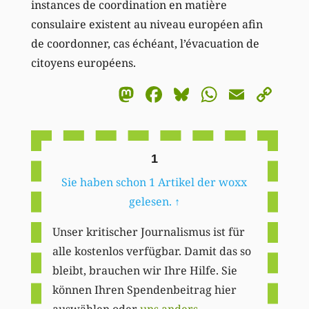
instances de coordination en matière
consulaire existent au niveau européen afin
de coordonner, cas échéant, l’évacuation de
citoyens européens.
Mastodon
Facebook
Bluesky
WhatsA
Email
Co
Li
1
Sie haben schon 1 Artikel der woxx
gelesen.
↑
Unser kritischer Journalismus ist für
alle kostenlos verfügbar. Damit das so
bleibt, brauchen wir Ihre Hilfe. Sie
können Ihren Spendenbeitrag hier