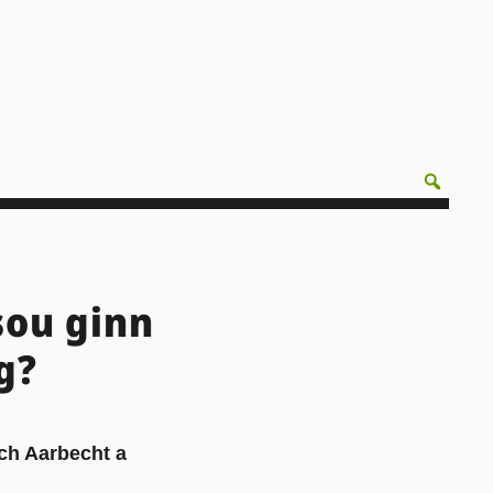
sou ginn
g?
sch Aarbecht a