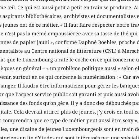
 œil. Ce qui est aussi petit à petit en train se produire. Ai
 aspirants bibliothécaires, archivistes et documentalistes e
 jeunes ont de ce métier. « Il faut faire respecter notre tr
e n’est pas la mémé empoussiérée avec sa tasse de thé qui n
onnes de papier jauni », confirme Daphné Boehles, proche d
entaliste au Centre national de littérature (CNL) à Mersch.
tat que le Luxembourg a raté le coche en ce qui concerne u
hèques en général – « un problème politique aussi » selon ell
venir, surtout en ce qui concerne la numérisation : « Car ave
anger. Il faudra être informaticien pour gérer les banque
r que l’aspect service public soit garanti et puis aussi avoi
aissance des fonds qu’on gère. Il y a donc des débouchés pa
itale. Cela devrait attirer plus de jeunes, j’y crois en tout 
c comprendra que ce type de métier peut aussi être sexy », 
les, une dizaine de jeunes Luxembourgeois sont en train de
istoriens en fin d’études qui sont intéressés par une spécia