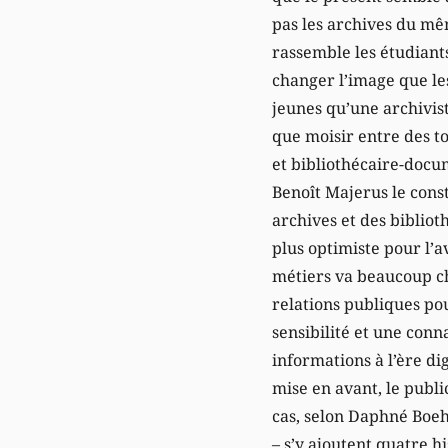
pas les archives du même
rassemble les étudiants
changer l’image que les
jeunes qu’une archivist
que moisir entre des t
et bibliothécaire-docum
Benoît Majerus le cons
archives et des bibliot
plus optimiste pour l’a
métiers va beaucoup ch
relations publiques pou
sensibilité et une conn
informations à l’ère dig
mise en avant, le publi
cas, selon Daphné Boeh
– s’y ajoutent quatre h