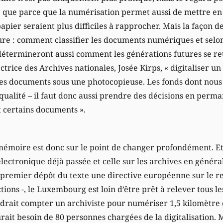
ce que parce que la numérisation permet aussi de mettre en 
apier seraient plus difficiles à rapprocher. Mais la façon d
re : comment classifier les documents numériques et selon 
 détermineront aussi comment les générations futures se r
ectrice des Archives nationales, Josée Kirps, « digitaliser un
es documents sous une photocopieuse. Les fonds dont nous 
 qualité – il faut donc aussi prendre des décisions en pe
 certains documents ».
mémoire est donc sur le point de changer profondément. Et
 électronique déjà passée et celle sur les archives en généra
 premier dépôt du texte une directive européenne sur le re
ions -, le Luxembourg est loin d’être prêt à relever tous les
udrait compter un archiviste pour numériser 1,5 kilomètre d
urait besoin de 80 personnes chargées de la digitalisation.