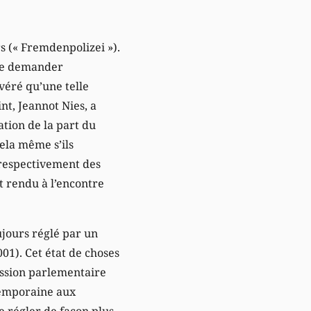
rs (« Fremdenpolizei »).
 de demander
avéré qu’une telle
nt, Jeannot Nies, a
ation de la part du
cela même s’ils
 respectivement des
t rendu à l’encontre
ujours réglé par un
01). Cet état de choses
ission parlementaire
temporaine aux
de régler de façon plus