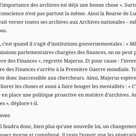
 l’importance des archives est déjà une bonne chose ». Surt
 conscience n’est pas partout la même. Ainsi la Bourse de L
vait verser toutes ses archives aux Archives nationales – m
pas.
e, c’est quand il s’agit d’institutions gouvernementales : « 
ssions parlementaires chargées des finances, on ne peut 
ère des Finances », regrette Majerus. Et pour cause : l’inv
re des Finances s’arrête à la Première Guerre mondiale. To
te donc inaccessible aux chercheurs. Ainsi, Majerus espère
iorer les choses et aussi à faire bouger les mentalités : « C
e en place une politique proactive en matière d’archives. A
s », déplore-t-il.
hives
il faudra donc, bien plus qu’une nouvelle loi, un changemen
ssez morne et compliqué, il reste l’espoir que les générat