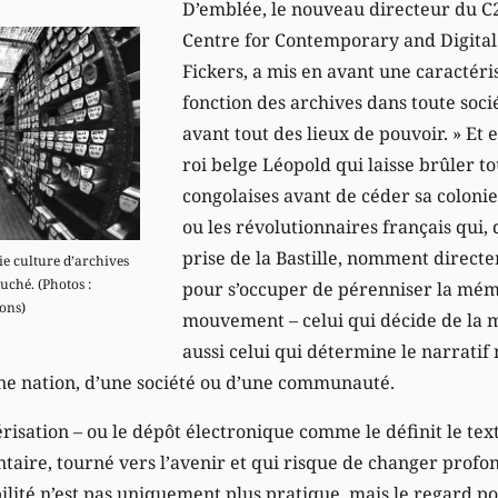
D’emblée, le nouveau directeur du
Centre for Contemporary and Digital
Fickers, a mis en avant une caractéris
fonction des archives dans toute socié
avant tout des lieux de pouvoir. » Et en
roi belge Léopold qui laisse brûler to
congolaises avant de céder sa colonie
ou les révolutionnaires français qui,
prise de la Bastille, nomment direct
ie culture d’archives
uché. (Photos :
pour s’occuper de pérenniser la mém
ons)
mouvement – celui qui décide de la 
aussi celui qui détermine le narratif 
ne nation, d’une société ou d’une communauté.
sation – ou le dépôt électronique comme le définit le texte
taire, tourné vers l’avenir et qui risque de changer prof
ilité n’est pas uniquement plus pratique, mais le regard p