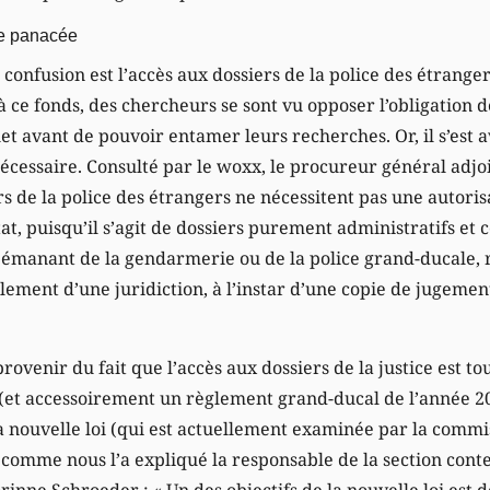
une panacée
confusion est l’accès aux dossiers de la police des étrange
 à ce fonds, des chercheurs se sont vu opposer l’obligation
et avant de pouvoir entamer leurs recherches. Or, il s’est 
nécessaire. Consulté par le woxx, le procureur général adjoi
rs de la police des étrangers ne nécessitent pas une autoris
t, puisqu’il s’agit de dossiers purement administratifs et 
 émanant de la gendarmerie ou de la police grand-ducale,
lement d’une juridiction, à l’instar d’une copie de jugemen
rovenir du fait que l’accès aux dossiers de la justice est to
 (et accessoirement un règlement grand-ducal de l’année 20
a nouvelle loi (qui est actuellement examinée par la comm
, comme nous l’a expliqué la responsable de la section con
rinne Schroeder : « Un des objectifs de la nouvelle loi est 