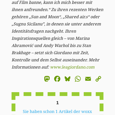
auf Film banne, kann ich mich besser mit
ihnen anfreunden.“ Zu ihren rezenten Werken
gehören „Sun and Moon“, „Shared air.s“ oder
„Sugnu Sicilanu”, in denen sie unter anderem
Identitätsfragen nachgeht. Ihren
Inspirationsquellen gleich – von Marina
Abramović und Andy Warhol bis zu Stan
Brakhage – setzt sich Giordano mit Zeit,
Kontrolle und dem Selbst auseinander. Mehr
Informationen auf:
www.leagiordano.com
Mastodon
Facebook
Bluesky
WhatsA
Email
Co
Li
1
Sie haben schon 1 Artikel der woxx