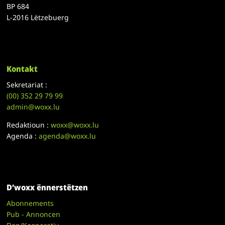
BP 684
L-2016 Lëtzebuerg
Kontakt
Sekretariat :
(00)
352 29 79 99
admin@woxx.lu
Redaktioun :
woxx@woxx.lu
Agenda :
agenda@woxx.lu
D’woxx ënnerstëtzen
Abonnements
Pub - Annoncen