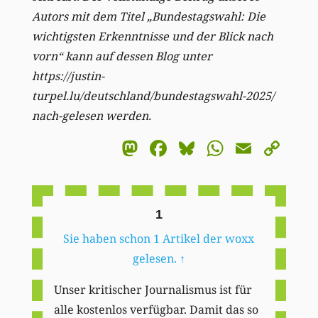
Autors mit dem Titel „Bundestagswahl: Die
wichtigsten Erkenntnisse und der Blick nach
vorn“ kann auf dessen Blog unter
https://justin-
turpel.lu/deutschland/bundestagswahl-2025/
nach-gelesen werden.
Mastodon
Facebook
Bluesky
WhatsA
Email
Co
Li
1
Sie haben schon 1 Artikel der woxx
gelesen.
↑
Unser kritischer Journalismus ist für
alle kostenlos verfügbar. Damit das so