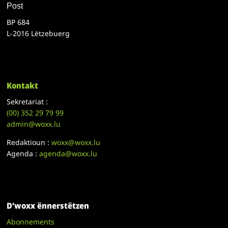
Post
BP 684
L-2016 Lëtzebuerg
Kontakt
Sekretariat :
(00)
352 29 79 99
admin@woxx.lu
Redaktioun :
woxx@woxx.lu
Agenda :
agenda@woxx.lu
D’woxx ënnerstëtzen
Abonnements