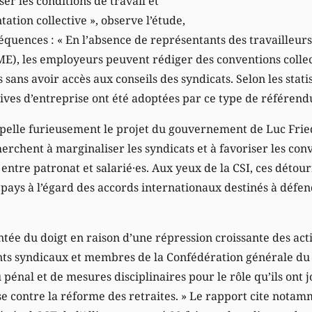
r les conditions de travail et
ation collective », observe l’étude,
séquences : « En l’absence de représentants des travailleurs 
E), les employeurs peuvent rédiger des conventions collec
s sans avoir accès aux conseils des syndicats. Selon les stat
tives d’entreprise ont été adoptées par ce type de référend
pelle furieusement le projet du gouvernement de Luc Frie
rchent à marginaliser les syndicats et à favoriser les conv
ntre patronat et salarié·es. Aux yeux de la CSI, ces détou
ays à l’égard des accords internationaux destinés à défend
ntée du doigt en raison d’une répression croissante des acti
ants syndicaux et membres de la Confédération générale du t
u pénal et de mesures disciplinaires pour le rôle qu’ils ont 
e contre la réforme des retraites. » Le rapport cite notam