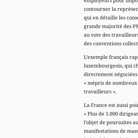
employeurs pour impose
contourner la représent
qui en détaille les con
grande majorité des PM
au vote des travailleur
des conventions collec
L’exemple français rap
luxembourgeois, qui che
directement négociées e
« mépris de nombreux p
travailleurs ».
La France est aussi poi
« Plus de 1.000 dirige
l’objet de poursuites a
manifestations de mass