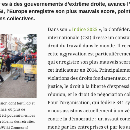
é·es à des gouvernements d’extrême droite, avance l
CSI, l’Europe enregistre son plus mauvais score, poi
ns collectives.
Dans son «
Indice 2025
», la Confédér
internationale (CSI) dresse un consta
droit du travail dans le monde. Il re
cette aggravation est particulièreme
qui enregistre son plus mauvais score
cet indicateur en 2014. Principalemen
violations des droits fondamentaux, 
justice, le droit à la liberté d’express
réunion, et le droit de négociation col
Pour l’organisation, qui fédère 341 s
ssion dont font l’objet
ance, où plus de
« nous assistons actuellement à un vé
été poursuivi·es lors
contre la démocratie : un assaut conc
réforme des retraites.
mené par les entreprises et par les a
ins/Wiki Commons)