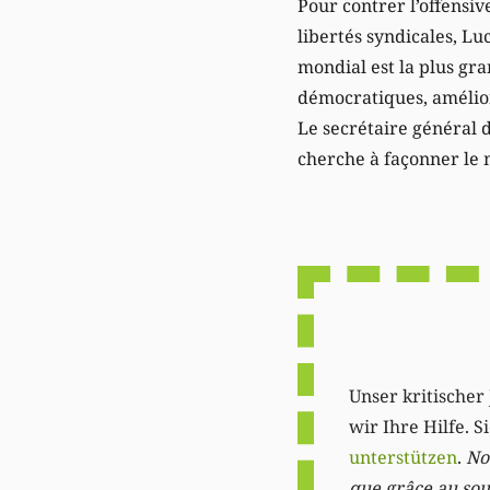
Pour contrer l’offensiv
libertés syndicales, Lu
mondial est la plus gra
démocratiques, améliore
Le secrétaire général d
cherche à façonner le m
Unser kritischer 
wir Ihre Hilfe. 
unterstützen
.
Not
que grâce au sout