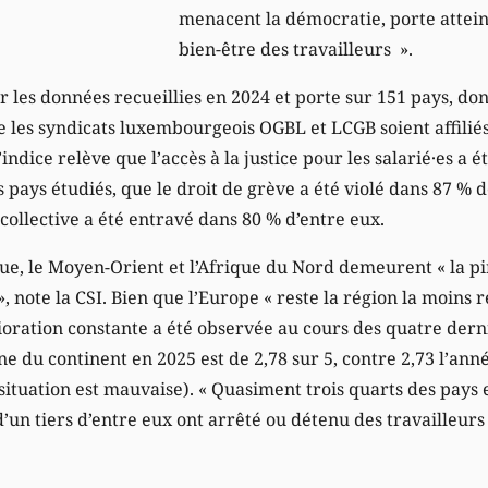
menacent la démocratie, porte attein
bien-être des travailleurs ».
r les données recueillies en 2024 et porte sur 151 pays, do
ue les syndicats luxembourgeois OGBL et LCGB soient affiliés
 l’indice relève que l’accès à la justice pour les salarié·es a é
pays étudiés, que le droit de grève a été violé dans 87 % 
 collective a été entravé dans 80 % d’entre eux.
ue, le Moyen-Orient et l’Afrique du Nord demeurent « la pi
», note la CSI. Bien que l’Europe « reste la région la moins 
rioration constante a été observée au cours des quatre dern
e du continent en 2025 est de 2,78 sur 5, contre 2,73 l’ann
a situation est mauvaise). « Quasiment trois quarts des pays
’un tiers d’entre eux ont arrêté ou détenu des travailleurs e