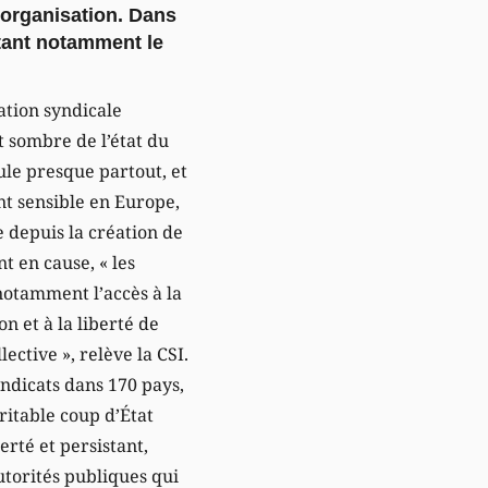
’organisation. Dans
ntant notamment le
ation syndicale
t sombre de l’état du
cule presque partout, et
nt sensible en Europe,
 depuis la création de
t en cause, « les
notamment l’accès à la
ion et à la liberté de
lective », relève la CSI.
yndicats dans 170 pays,
ritable coup d’État
erté et persistant,
utorités publiques qui