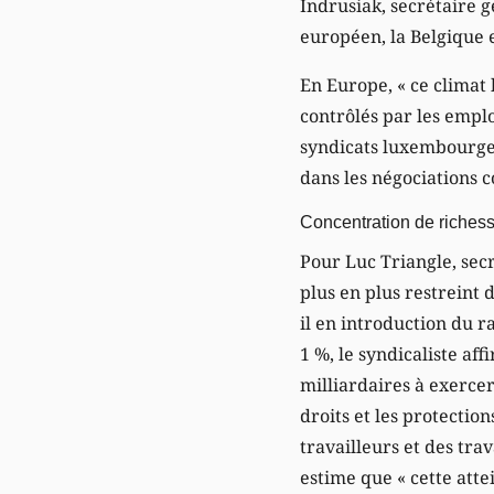
Indrusiak, secrétaire g
européen, la Belgique 
En Europe, « ce climat 
contrôlés par les emplo
syndicats luxembourgeoi
dans les négociations c
Concentration de riches
Pour Luc Triangle, secr
plus en plus restreint 
il en introduction du r
1 %, le syndicaliste a
milliardaires à exerce
droits et les protectio
travailleurs et des tra
estime que « cette atte