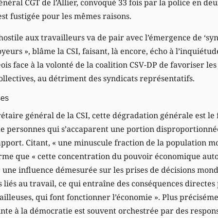
énéral CGT de l’Allier, convoqué 33 fois par la police en de
est fustigée pour les mêmes raisons.
hostile aux travailleurs va de pair avec l’émergence de ‘syn
yeurs », blâme la CSI, faisant, là encore, écho à l’inquiétu
s face à la volonté de la coalition CSV-DP de favoriser les
ollectives, au détriment des syndicats représentatifs.
ses
étaire général de la CSI, cette dégradation générale est le 
de personnes qui s’accaparent une portion disproportionnée 
apport. Citant, « une minuscule fraction de la population mo
ffirme que « cette concentration du pouvoir économique aut
r une influence démesurée sur les prises de décisions mondi
ns liés au travail, ce qui entraîne des conséquences directes 
vailleuses, qui font fonctionner l’économie ». Plus précisém
inte à la démocratie est souvent orchestrée par des respon