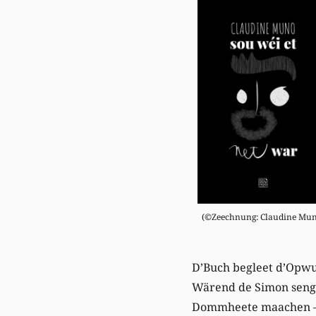
(©Zeechnung: Claudine Mun
D’Buch begleet d’Opwu
Wärend de Simon seng 
Dommheete maachen – fi