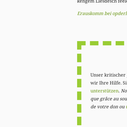
kengem Liesdësch feele
Erauskomm bei opderl
Unser kritischer 
wir Ihre Hilfe. 
unterstützen
.
Not
que grâce au sout
de votre don ou