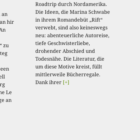
Roadtrip durch Nordamerika.
Die Ideen, die Marina Schwabe
h an
in ihrem Romandebüt „Rift“
an hir
verwebt, sind also keineswegs
 An
neu: abenteuerliche Autoreise,
tiefe Geschwisterliebe,
“ zu
drohender Abschied und
teg
Todesnähe. Die Literatur, die
um diese Motive kreist, füllt
 een
mittlerweile Bücherregale.
ell
Dank ihrer
[+]
rg
ne Le
ge an