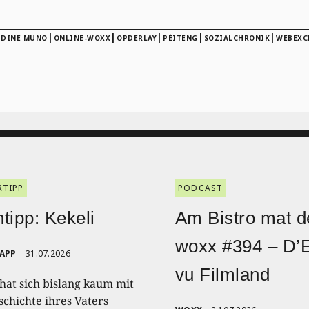
|
|
|
|
|
UDINE MUNO
ONLINE-WOXX
OPDERLAY
PÉITENG
SOZIALCHRONIK
WEBEXC
RTIPP
PODCAST
tipp: Kekeli
Am Bistro mat d
woxx #394 – D’
RAPP
31.07.2026
vu Filmland
 hat sich bislang kaum mit
schichte ihres Vaters