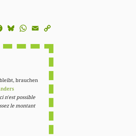
astodon
Facebook
Bluesky
WhatsApp
Email
Copy
Link
 bleibt, brauchen
anders
i n'est possible
issez le montant