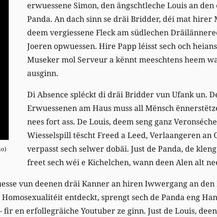
erwuessene Simon, den ängschtleche Louis an den e
Panda. An dach sinn se dräi Bridder, déi mat hire
deem vergiessene Fleck am südlechen Dräilännerec
Joeren opwuessen. Hire Papp léisst sech och heians
Museker mol Serveur a kënnt meeschtens heem w
ausginn.
Di Absence spléckt di dräi Bridder vun Ufank un. D
Erwuessenen am Haus muss all Mënsch ënnerstëtze
nees fort ass. De Louis, deem seng ganz Veronséc
Wiesselspill tëscht Freed a Leed, Verlaangeren an 
verpasst sech selwer dobäi. Just de Panda, de klen
o)
freet sech wéi e Kichelchen, wann deen Alen alt nee
esse vun deenen dräi Kanner an hiren Iwwergang an den 
Homosexualitéit entdeckt, sprengt sech de Panda eng Ha
r en erfollegräiche Youtuber ze ginn. Just de Louis, deen