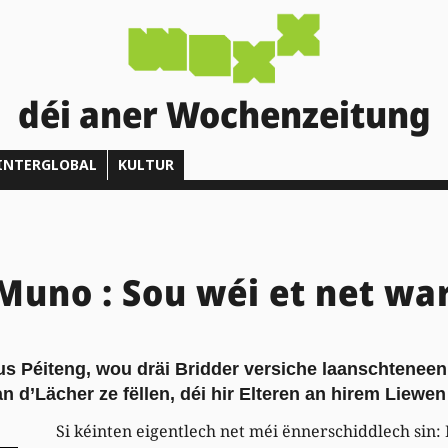
déi aner Wochenzeitung
INTERGLOBAL
KULTUR
Muno : Sou wéi et net wa
us Péiteng, wou dräi Bridder versiche laanschtenee
 d’Lächer ze fëllen, déi hir Elteren an hirem Liewe
Si kéinten eigentlech net méi ënnerschiddlech sin: D