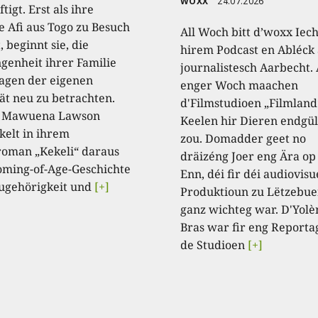
WOXX
24.07.2026
tigt. Erst als ihre
e Afi aus Togo zu Besuch
All Woch bitt d’woxx Iec
 beginnt sie, die
hirem Podcast en Abléck 
genheit ihrer Familie
journalistesch Aarbecht.
agen der eigenen
enger Woch maachen
tät neu zu betrachten.
d'Filmstudioen „Filmland
a Mawuena Lawson
Keelen hir Dieren endgül
kelt in ihrem
zou. Domadder geet no
oman „Kekeli“ daraus
dräizéng Joer eng Ära op
oming-of-Age-Geschichte
Enn, déi fir déi audiovisu
ugehörigkeit und
[+]
Produktioun zu Lëtzebue
ganz wichteg war. D'Yolè
Bras war fir eng Reporta
de Studioen
[+]