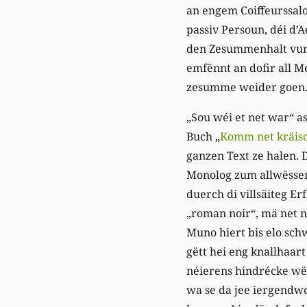
an engem Coiffeurssal
passiv Persoun, déi d’A
den Zesummenhalt vun d
emfënnt an dofir all M
zesumme weider goen
„Sou wéi et net war“ a
Buch „
Komm net kräis
ganzen Text ze halen.
Monolog zum allwëssend
duerch di villsäiteg E
„roman noir“, mä net n
Muno hiert bis elo sch
gëtt hei eng knallhaart
néierens hindrécke wël
wa se da jee iergendwo