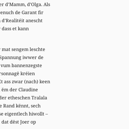
er d’Mamm, d’Olga. Als
genuch de Garant fir
 d’Realitéit anescht
 dass et kann
r mat sengem leschte
 d’Spannung iwwer de
v, vum bannenzegste
ersonnagë kréien
Et ass zwar (nach) keen
l ëm der Claudine
der etheschen Tralala
le Rand kënnt, sech
 eigentlech hiwollt –
 dat dëst Joer op