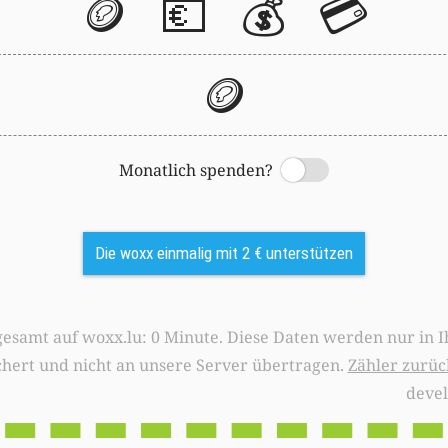
🪙
💶
💰
💳
🪙
Monatlich spenden?
Switch
Die woxx einmalig mit 2 € unterstützen
0 Minute. Diese Daten werden nur in Ihrem Browser
chert und nicht an unsere Server übertragen.
Zähler zurüc
deve