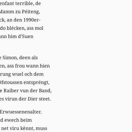
nfant terrible, de
r Mamm zu Péiteng,
k, an den 1990er-
do blécken, ass mol
ann him d’Suen
e Simon, deen als
n, ass frou wann hien
herung wuel och dem
Ofstoussen entspréngt,
ge Raiber vun der Band,
s virun der Dier steet.
Erwuessenenalter.
nd ewech beim
 net viru kënnt, muss