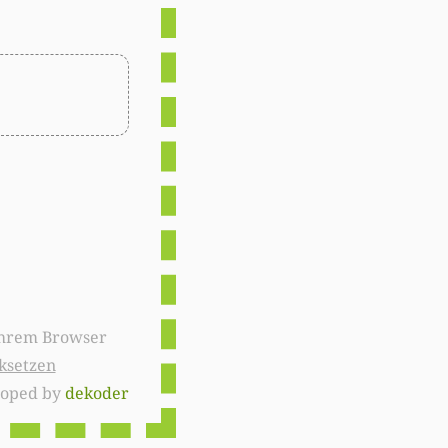
ksetzen
loped by
dekoder