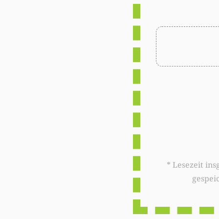
* Lesezeit insgesamt auf woxx.lu: 
gespei