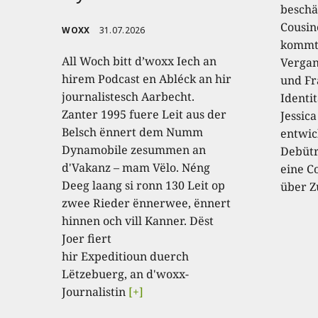
beschäf
Cousin
WOXX
31.07.2026
kommt,
All Woch bitt d’woxx Iech an
Vergan
hirem Podcast en Abléck an hir
und Fr
journalistesch Aarbecht.
Identi
Zanter 1995 fuere Leit aus der
Jessic
Belsch ënnert dem Numm
entwic
Dynamobile zesummen an
Debütr
d'Vakanz – mam Vëlo. Néng
eine C
Deeg laang si ronn 130 Leit op
über Z
zwee Rieder ënnerwee, ënnert
hinnen och vill Kanner. Dëst
Joer fiert
hir Expeditioun duerch
Lëtzebuerg, an d'woxx-
Journalistin
[+]