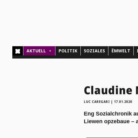
AKTUELL
POLITIK
SOZIALES
ËMWELT
Claudine 
LUC CAREGARI
|
17.01.2020
Eng Sozialchronik a
Liewen opzebaue – an