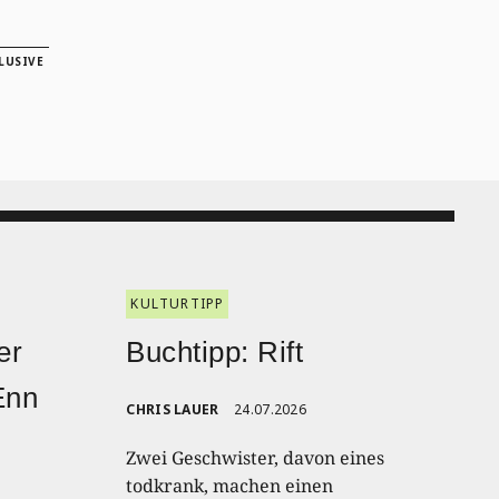
LUSIVE
KULTURTIPP
er
Buchtipp: Rift
Enn
CHRIS LAUER
24.07.2026
Zwei Geschwister, davon eines
todkrank, machen einen