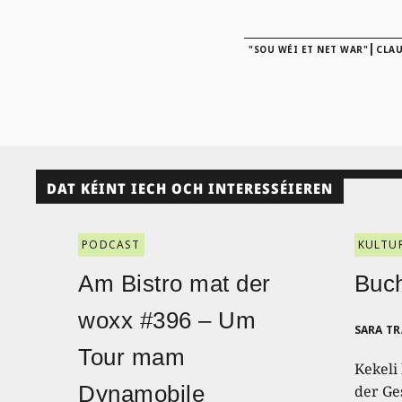
|
"SOU WÉI ET NET WAR"
CLA
DAT KÉINT IECH OCH INTERESSÉIEREN
PODCAST
KULTU
Am Bistro mat der
Buch
woxx #396 – Um
SARA T
Tour mam
Kekeli
Dynamobile
der Ge