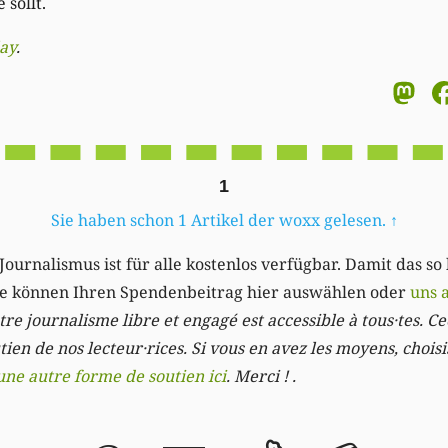
 sollt.
ay
.
M
1
Sie haben schon 1 Artikel der woxx gelesen.
↑
Journalismus ist für alle kostenlos verfügbar. Damit das so
Sie können Ihren Spendenbeitrag hier auswählen oder
uns 
re journalisme libre et engagé est accessible à tous·tes. Cec
ien de nos lecteur·rices. Si vous en avez les moyens, chois
une autre forme de soutien ici
. Merci ! .