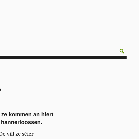
r
n ze kommen an hiert
n hannerloossen.
e vill ze séier