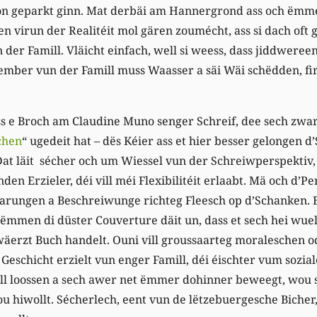
on geparkt ginn. Mat derbäi am Hannergrond ass och ëmm
en virun der Realitéit mol gären zoumécht, ass si dach oft 
er Famill. Vläicht einfach, well si weess, dass jiddwereen
ember vun der Famill muss Waasser a säi Wäi schëdden, fir
.
ss e Broch am Claudine Muno senger Schreif, dee sech zwa
chen
“ ugedeit hat – dës Kéier ass et hier besser gelongen
 Dat läit sécher och um Wiessel vun der Schreiwperspekti
en Erzieler, déi vill méi Flexibilitéit erlaabt. Mä och d’P
rfarungen a Beschreiwunge richteg Fleesch op d’Schanken. 
ëmmen di düster Couverture däit un, dass et sech hei wue
wäerzt Buch handelt. Ouni vill groussaarteg moraleschen o
 Geschicht erzielt vun enger Famill, déi éischter vum sozia
l loossen a sech awer net ëmmer dohinner beweegt, wou se
u hiwollt. Sécherlech, eent vun de lëtzebuergesche Bicher,