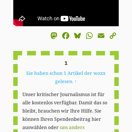
Mastodon
Facebook
Bluesky
WhatsA
Email
Co
Li
1
Sie haben schon 1 Artikel der woxx
gelesen.
↑
Unser kritischer Journalismus ist für
alle kostenlos verfügbar. Damit das so
bleibt, brauchen wir Ihre Hilfe. Sie
können Ihren Spendenbeitrag hier
auswählen oder
uns anders