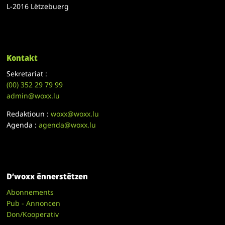
L-2016 Lëtzebuerg
Kontakt
Sekretariat :
(00)
352 29 79 99
admin@woxx.lu
Redaktioun :
woxx@woxx.lu
Agenda :
agenda@woxx.lu
D’woxx ënnerstëtzen
Abonnements
Pub - Annoncen
Don/Kooperativ