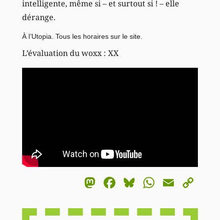
intelligente, même si – et surtout si ! – elle
dérange.
À l’Utopia.
Tous les horaires sur le site
.
L’évaluation du woxx : XX
Mastodon
Facebook
Bluesky
WhatsA
Email
Co
Li