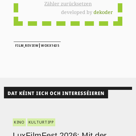
Zähler zurücksetzen
developed by
dekoder
|
FILM_REVIEW
WOXX1635
DAT KÉINT IECH OCH INTERESSÉIEREN
KINO
KULTURTIPP
LuxFilmFest 2026: Mit der