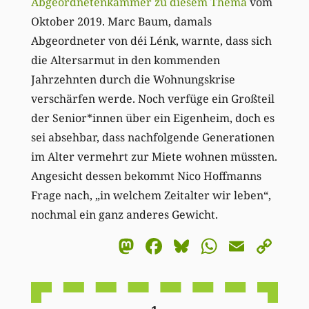
Abgeordnetenkammer zu diesem Thema
vom
Oktober 2019. Marc Baum, damals
Abgeordneter von déi Lénk, warnte, dass sich
die Altersarmut in den kommenden
Jahrzehnten durch die Wohnungskrise
verschärfen werde. Noch verfüge ein Großteil
der Senior*innen über ein Eigenheim, doch es
sei absehbar, dass nachfolgende Generationen
im Alter vermehrt zur Miete wohnen müssten.
Angesicht dessen bekommt Nico Hoffmanns
Frage nach, „in welchem Zeitalter wir leben“,
nochmal ein ganz anderes Gewicht.
Mastodon
Facebook
Bluesky
WhatsA
Email
Co
Li