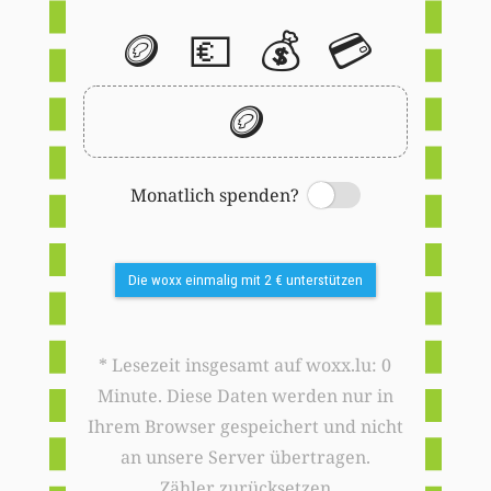
🪙
💶
💰
💳
🪙
Monatlich spenden?
Switch
Die woxx einmalig mit 2 € unterstützen
* Lesezeit insgesamt auf woxx.lu: 0
Minute. Diese Daten werden nur in
Ihrem Browser gespeichert und nicht
an unsere Server übertragen.
Zähler zurücksetzen