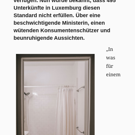
verfügen. Nun wurde bekannt, dass 495
Unterkünfte in Luxemburg diesen
Standard nicht erfüllen. Über eine
beschwichtigende Ministerin, einen
wütenden Konsumentenschützer und
beunruhigende Aussichten.
„In
was
für
einem