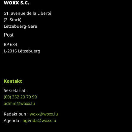
woxx s.c.
51, avenue de la Liberté
(2. Stack)
Lëtzebuerg-Gare
Post
BP 684
L-2016 Lëtzebuerg
Kontakt
Sekretariat :
(00)
352 29 79 99
admin@woxx.lu
Redaktioun :
woxx@woxx.lu
Agenda :
agenda@woxx.lu