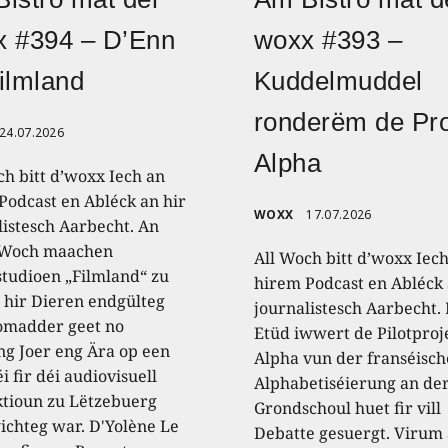
x #394 – D’Enn
woxx #393 –
ilmland
Kuddelmuddel
ronderëm de Pro
24.07.2026
Alpha
ch bitt d’woxx Iech an
Podcast en Abléck an hir
WOXX
17.07.2026
listesch Aarbecht. An
 Woch maachen
All Woch bitt d’woxx Iec
studioen „Filmland“ zu
hirem Podcast en Abléck 
 hir Dieren endgülteg
journalistesch Aarbecht.
omadder geet no
Etüd iwwert de Pilotproj
ng Joer eng Ära op een
Alpha vun der franséisch
i fir déi audiovisuell
Alphabetiséierung an de
tioun zu Lëtzebuerg
Grondschoul huet fir vill
ichteg war. D'Yolène Le
Debatte gesuergt. Virum