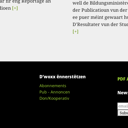
ar fir eng Reportage an
well de Bildungsministèr
dioen
[+]
der Publicatioun vun der
ee puer méint gewaart h
D'Resultater vun der Stu
[+]
D’woxx ënnerstëtzen
PDF 
Abonnements
Pub - Annoncen
News
Don/Kooperativ