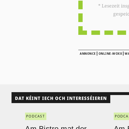
* Lesezeit insgesamt auf woxx.lu: 
gespei
|
|
ANNONCE
ONLINE-WOXX
WA
DAT KÉINT IECH OCH INTERESSÉIEREN
PODCAST
PODCA
Am Bistro mat der
Am B