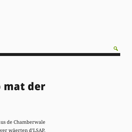
b mat der
aus de Chamberwale
wer wäerten d’LSAP,