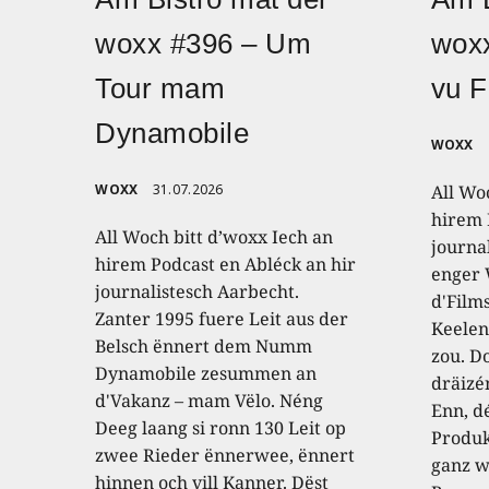
woxx #396 – Um
wox
Tour mam
vu F
Dynamobile
WOXX
WOXX
31.07.2026
All Wo
hirem 
All Woch bitt d’woxx Iech an
journa
hirem Podcast en Abléck an hir
enger
journalistesch Aarbecht.
d'Film
Zanter 1995 fuere Leit aus der
Keelen
Belsch ënnert dem Numm
zou. D
Dynamobile zesummen an
dräizé
d'Vakanz – mam Vëlo. Néng
Enn, dé
Deeg laang si ronn 130 Leit op
Produk
zwee Rieder ënnerwee, ënnert
ganz w
hinnen och vill Kanner. Dëst