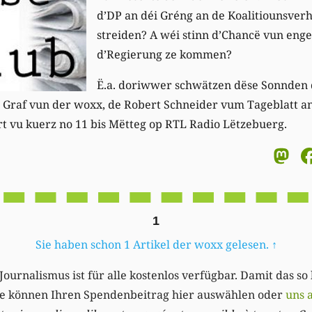
d’DP an déi Gréng an de Koalitiounsve
streiden? A wéi stinn d’Chancë vun enge
d’Regierung ze kommen?
Ë.a. doriwwer schwätzen dëse Sonnden
d Graf vun der woxx, de Robert Schneider vum Tageblatt 
rt
vu kuerz no 11 bis Mëtteg op RTL Radio Lëtzebuerg.
M
1
Sie haben schon 1 Artikel der woxx gelesen.
↑
Journalismus ist für alle kostenlos verfügbar. Damit das so
Sie können Ihren Spendenbeitrag hier auswählen oder
uns 