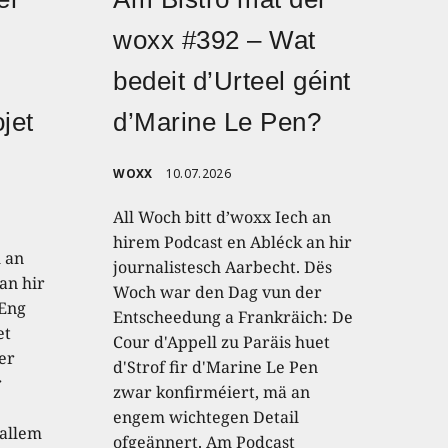
woxx #392 – Wat
bedeit d’Urteel géint
jet
d’Marine Le Pen?
WOXX
10.07.2026
All Woch bitt d’woxx Iech an
hirem Podcast en Abléck an hir
h an
journalistesch Aarbecht. Dës
an hir
Woch war den Dag vun der
 Eng
Entscheedung a Frankräich: De
et
Cour d'Appell zu Paräis huet
er
d'Strof fir d'Marine Le Pen
r
zwar konfirméiert, mä an
engem wichtegen Detail
 allem
ofgeännert. Am Podcast