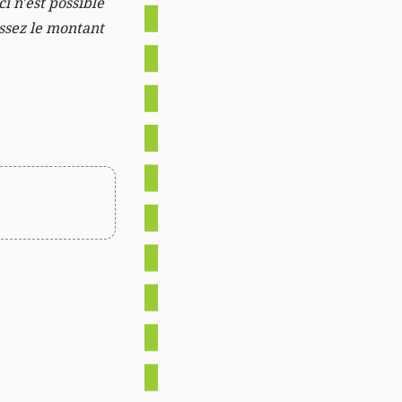
i n'est possible
issez le montant