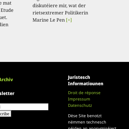
e mat
diskutéiere mir, wat der
 Etude
rietsextremer Politikerin
uet.
Marine Le Pen
[+]
dien
Juristesch
Archiv
Informatiounen
Droit de réponse
letter
Impressum
Datenschutz
Dëse Site benotzt
nëmmen technesch
néideg an anonymiséiert