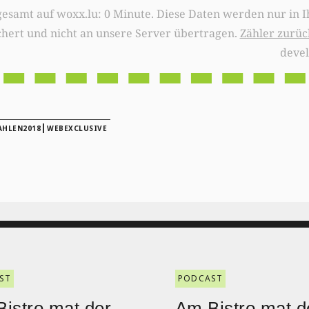
0 Minute. Diese Daten werden nur in Ihrem Browser
chert und nicht an unsere Server übertragen.
Zähler zurüc
deve
|
HLEN2018
WEBEXCLUSIVE
ST
PODCAST
istro mat der
Am Bistro mat d