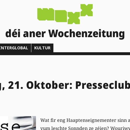
déi aner Wochenzeitung
INTERGLOBAL
KULTUR
, 21. Oktober: Presseclu
Wat fir eng Haapte
nseignementer sinn 
vum leschte Sonnden ze zéien? Wouriw