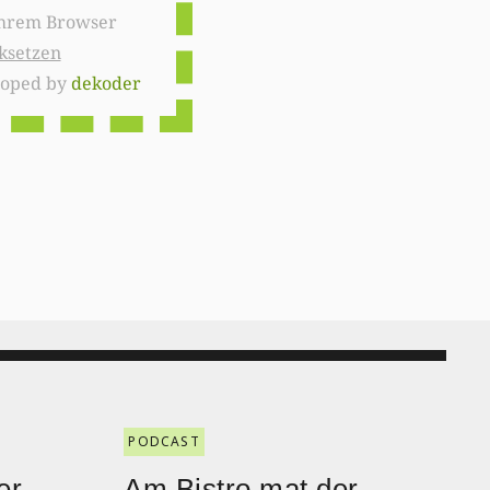
ksetzen
loped by
dekoder
PODCAST
er
Am Bistro mat der