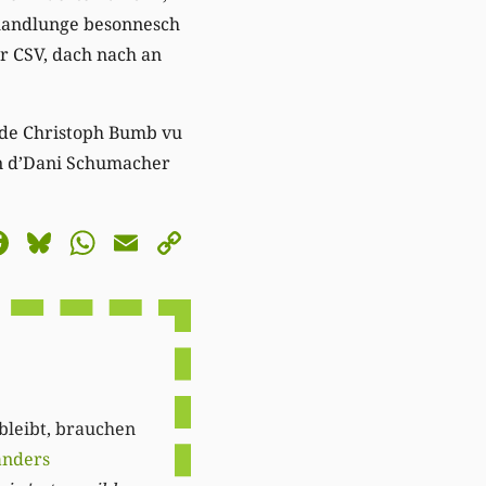
rhandlunge besonnesch
r CSV, dach nach an
de Christoph Bumb vu
an d’Dani Schumacher
astodon
Facebook
Bluesky
WhatsApp
Email
Copy
Link
 bleibt, brauchen
anders