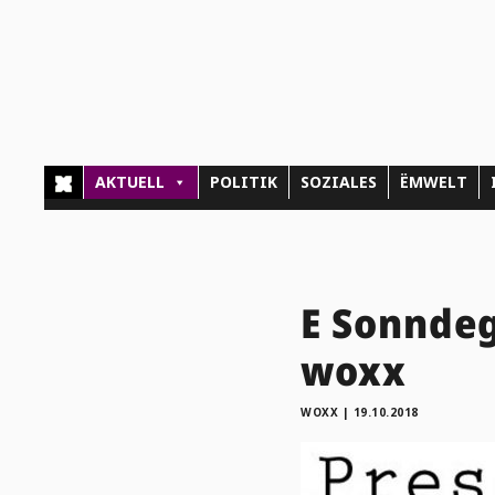
AKTUELL
POLITIK
SOZIALES
ËMWELT
E Sonndeg
woxx
WOXX
|
19.10.2018