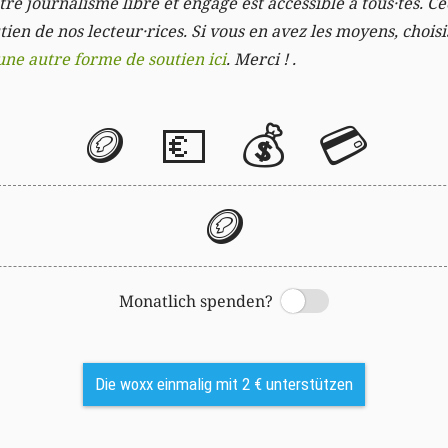
re journalisme libre et engagé est accessible à tous·tes. Cec
ien de nos lecteur·rices. Si vous en avez les moyens, chois
une autre forme de soutien ici
. Merci ! .
🪙
💶
💰
💳
🪙
Monatlich spenden?
Switch
Die woxx einmalig mit 2 € unterstützen