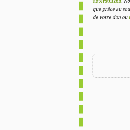
unterstützen
.
Not
que grâce au sout
de votre don ou