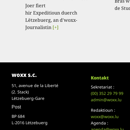
Bras w
Joer fiert
de Stu
hir Expeditioun duerch
Lëtzebuerg, an d'woxx-
Journalistin
[+]
woxx s.c.
Kontakt
51, avenue de la Liberté
Sekretariat :
(2. Stack)
(00)
352 29 79 99
Lëtzebuerg-Gare
admin@woxx.lu
Post
Redaktioun :
BP 684
woxx@woxx.lu
L-2016 Lëtzebuerg
Agenda :
agenda@woxx.lu