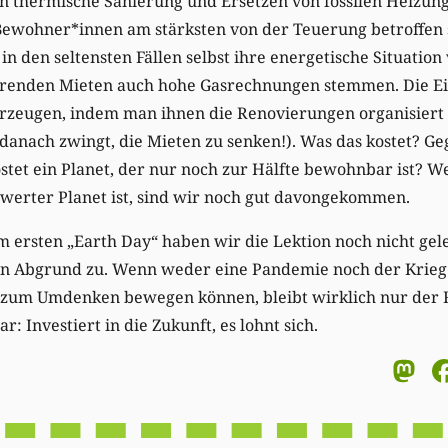
n thermische Sanierung und Ersetzen von fossilen Heizung
Bewohner*innen am stärksten von der Teuerung betroffen 
in den seltensten Fällen selbst ihre energetische Situatio
renden Mieten auch hohe Gasrechnungen stemmen. Die E
rzeugen, indem man ihnen die Renovierungen organisiert 
l danach zwingt, die Mieten zu senken!). Was das kostet? G
stet ein Planet, der nur noch zur Hälfte bewohnbar ist? 
swerter Planet ist, sind wir noch gut davongekommen.
m ersten „Earth Day“ haben wir die Lektion noch nicht ge
n Abgrund zu. Wenn weder eine Pandemie noch der Krieg e
 zum Umdenken bewegen können, bleibt wirklich nur der R
r: Investiert in die Zukunft, es lohnt sich.
M