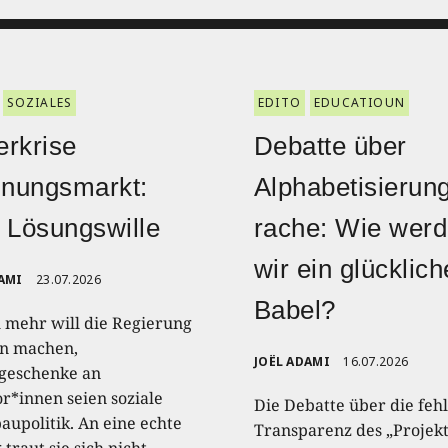
SOZIALES
EDITO
EDUCATIOUN
rkrise
Debatte über
nungsmarkt:
Alphabetisierun
 Lösungswille
rache: Wie wer
wir ein glücklic
AMI
23.07.2026
Babel?
 mehr will die Regierung
n machen,
JOËL ADAMI
16.07.2026
geschenke an
or*innen seien soziale
Die Debatte über die feh
upolitik. An eine echte
Transparenz des „Projek
traut sie sich nicht