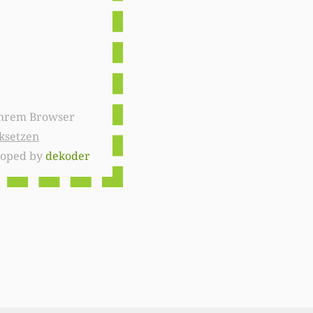
ksetzen
loped by
dekoder