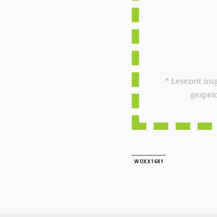
* Lesezeit insgesamt auf woxx.lu: 
gespei
WOXX1681