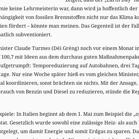
e keine Lehrmeisterin war, dann wird ja hoffentlich der 
hängigkeit von fossilen Brennstoffen nicht nur das Klima ka
en fördert – könnte man meinen. Das Gegenteil ist der Fal
atlich subventioniert.
nister Claude Turmes (Déi Gréng) noch vor einem Monat i
 100,7 mit Ideen aus dem durchaus guten Maßnahmenpaket
aufgetrumpft: Temporeduzierung auf Autobahnen, drei Tag
age. Nur eine Woche später hieß es vom gleichen Minister,
l koordinieren, sonst brächten sie nichts. Mit der Ansage, 
auch von Benzin und Diesel zu reduzieren, stünde die Reg
spiele: In Italien beginnt ab dem 1. Mai zum Beispiel die „
at. Gesetzlich wurde sowohl eine zulässige Heiz- als auc
stgelegt, um damit Energie und somit Erdgas zu sparen. D