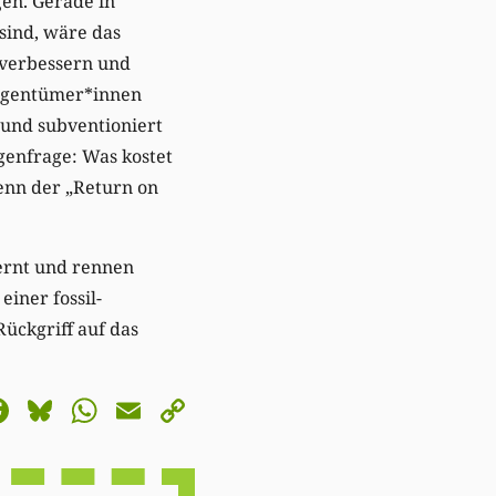
en. Gerade in
sind, wäre das
n verbessern und
igentümer*innen
und subventioniert
egenfrage: Was kostet
Wenn der „Return on
lernt und rennen
iner fossil-
ückgriff auf das
astodon
Facebook
Bluesky
WhatsApp
Email
Copy
Link