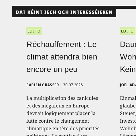
DAT KÉINT IECH OCH INTERESSÉIEREN
EDITO
EDITO
Réchauffement : Le
Daue
climat attendra bien
Woh
encore un peu
Kein
FABIEN GRASSER
30.07.2026
JOËL AD
La multiplication des canicules
Einmal
et des mégafeux en Europe
glaube
devrait logiquement placer la
Steuer
lutte contre le changement
Invest
climatique en tête des priorités
Wohnba
politiques. Le soutien à un
Lösung 