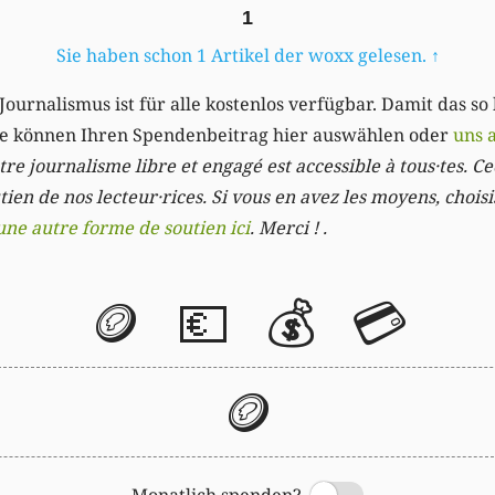
1
Sie haben schon 1 Artikel der woxx gelesen.
↑
Journalismus ist für alle kostenlos verfügbar. Damit das so
Sie können Ihren Spendenbeitrag hier auswählen oder
uns 
re journalisme libre et engagé est accessible à tous·tes. Cec
ien de nos lecteur·rices. Si vous en avez les moyens, chois
une autre forme de soutien ici
. Merci ! .
🪙
💶
💰
💳
🪙