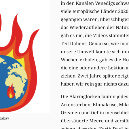
in den Kanälen Venedigs sc
viele europäische Länder 202
gegangen waren, überschluge
das Wiederaufleben der Natur.
gab es nie, die Videos stammt
Teil Italiens. Genau so, wie m
unsere Umwelt könnte sich inn
Wochen erholen, gab es die Ho
die eine oder andere Lektion 
ziehen. Zwei Jahre später zeigt 
haben wir rein gar nichts dazu
Die Alarmglocken läuten jedes 
Artensterben, Klimakrise, Mikr
Ozeanen und tief in menschlic
xabay
übersäuerte Meere und zerst
zeigen, dass der „Earth Day“ he