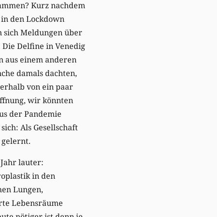
hwammen? Kurz nachdem
0 in den Lockdown
n sich Meldungen über
 Die Delfine in Venedig
en aus einem anderen
anche damals dachten,
erhalb von ein paar
ffnung, wir könnten
aus der Pandemie
sich: Als Gesellschaft
 gelernt.
Jahr lauter:
oplastik in den
hen Lungen,
örte Lebensräume
ute nötiger ist denn je.