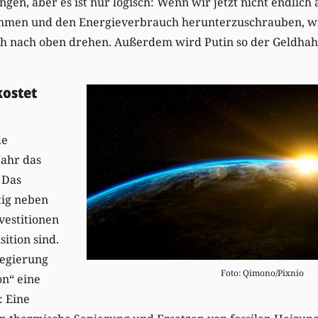
ingen, aber es ist nur logisch: Wenn wir jetzt nicht endlich
ehmen und den Energieverbrauch herunterzuschrauben, wi
h nach oben drehen. Außerdem wird Putin so der Geldhah
kostet
de
Jahr das
 Das
tig neben
vestitionen
sition sind.
Regierung
Foto: Qimono/Pixnio
on“ eine
: Eine