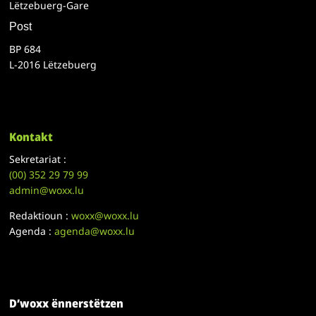
Lëtzebuerg-Gare
Post
BP 684
L-2016 Lëtzebuerg
Kontakt
Sekretariat :
(00)
352 29 79 99
admin@woxx.lu
Redaktioun :
woxx@woxx.lu
Agenda :
agenda@woxx.lu
D’woxx ënnerstëtzen