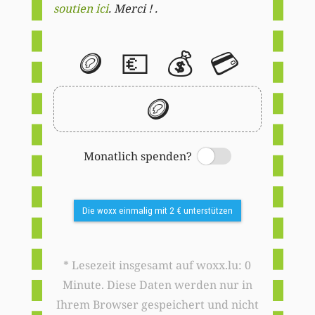
soutien ici
. Merci ! .
🪙
💶
💰
💳
🪙
Monatlich spenden?
Switch
Die woxx einmalig mit 2 € unterstützen
* Lesezeit insgesamt auf woxx.lu: 0
Minute. Diese Daten werden nur in
Ihrem Browser gespeichert und nicht