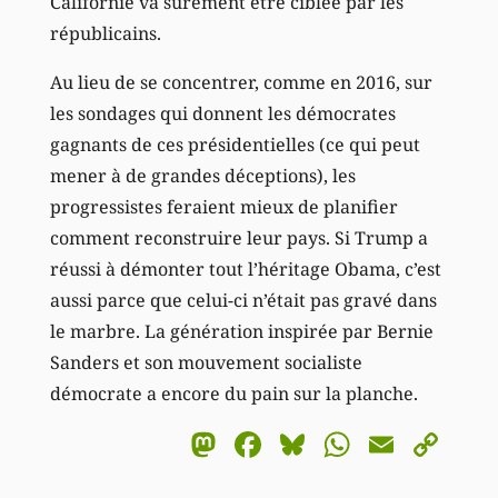
Californie va sûrement être ciblée par les
républicains.
Au lieu de se concentrer, comme en 2016, sur
les sondages qui donnent les démocrates
gagnants de ces présidentielles (ce qui peut
mener à de grandes déceptions), les
progressistes feraient mieux de planifier
comment reconstruire leur pays. Si Trump a
réussi à démonter tout l’héritage Obama, c’est
aussi parce que celui-ci n’était pas gravé dans
le marbre. La génération inspirée par Bernie
Sanders et son mouvement socialiste
démocrate a encore du pain sur la planche.
Mastodon
Facebook
Bluesky
WhatsA
Email
Co
Li