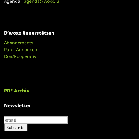
Agenda :
agenda@woxx.lu
D’woxx ënnerstëtzen
Abonnements
Pub - Annoncen
Don/Kooperativ
PDF Archiv
Newsletter