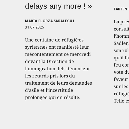
delays any more ! »
FABIEN
MARÍA ELORZA SARALEGUI
La pré
31.07.2026
consult
l’homm
Une centaine de réfugié·es
Sadler
syrien·nes ont manifesté leur
son rôl
mécontentement ce mercredi
qu’il f
devant la Direction de
feu con
l’immigration. Iels dénoncent
vote d
les retards pris lors du
faveur
traitement de leurs demandes
sur les
d’asile et l’incertitude
réfugié
prolongée qui en résulte.
Telle e