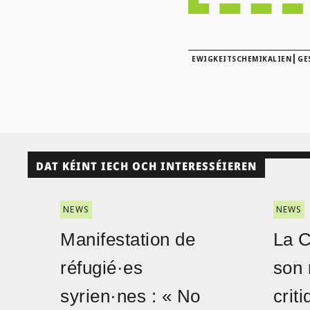
|
EWIGKEITSCHEMIKALIEN
GE
DAT KÉINT IECH OCH INTERESSÉIEREN
NEWS
NEWS
Manifestation de
La 
réfugié·es
son 
syrien·nes : « No
crit