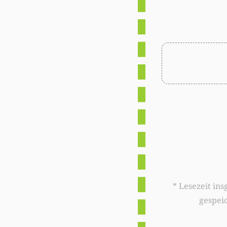
* Lesezeit insgesamt auf woxx.lu: 
gespei