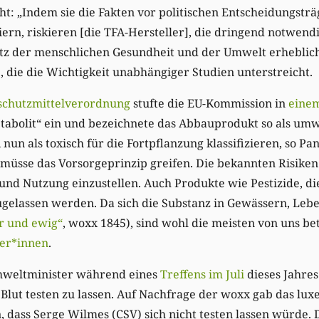
ht: „Indem sie die Fakten vor politischen Entscheidungstr
iern, riskieren [die TFA-Hersteller], die dringend notwend
 der menschlichen Gesundheit und der Umwelt erheblich 
, die die Wichtigkeit unabhängiger Studien unterstreicht.
schutzmittelverordnung
stufte die EU-Kommission in
eine
etabolit“ ein und bezeichnete das Abbauprodukt so als um
nun als toxisch für die Fortpflanzung klassifizieren, so Pa
müsse das Vorsorgeprinzip greifen. Die bekannten Risiken
nd Nutzung einzustellen. Auch Produkte wie Pestizide, di
ugelassen werden. Da sich die Substanz in Gewässern, Leb
r und ewig“
, woxx 1845), sind wohl die meisten von uns be
ker*innen
.
mweltminister während eines
Treffens im Juli
dieses Jahre
m Blut testen zu lassen. Auf Nachfrage der woxx gab das lu
dass Serge Wilmes (CSV) sich nicht testen lassen würde. 