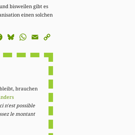
und bisweilen gibt es
nisation einen solchen
astodon
Facebook
Bluesky
WhatsApp
Email
Copy
Link
 bleibt, brauchen
anders
i n'est possible
issez le montant