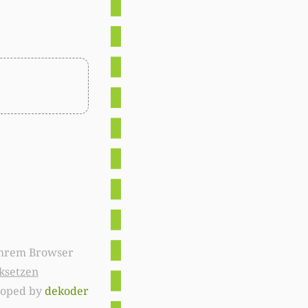
ksetzen
loped by
dekoder