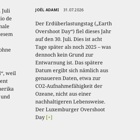
 Juli
JOËL ADAMI
31.07.2026
io de
Der Erdüberlastungstag („Earth
onale
Overshoot Day“) fiel dieses Jahr
diesem
auf den 30. Juli. Dies ist acht
Tage später als noch 2025 – was
 ohne
dennoch kein Grund zur
Entwarnung ist. Das spätere
Datum ergibt sich nämlich aus
“, weil
genaueren Daten, etwa zur
ent
CO2-Aufnahmefähigkeit der
nerika
Ozeane, nicht aus einer
 und
nachhaltigeren Lebensweise.
Der Luxemburger Overshoot
Day
[+]