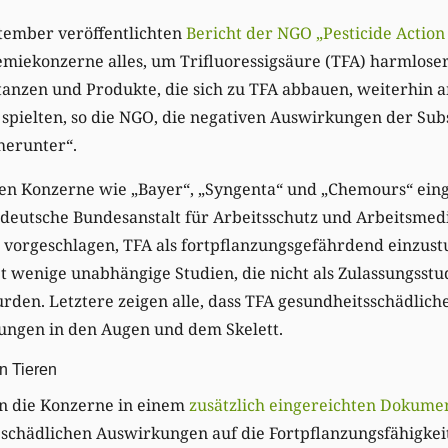
tember veröffentlichten
Bericht der NGO „Pesticide Actio
iekonzerne alles, um Trifluoressigsäure (TFA) harmloser 
bstanzen und Produkte, die sich zu TFA abbauen, weiterhin
 spielten, so die NGO, die negativen Auswirkungen der Sub
herunter“.
en Konzerne wie „Bayer“, „Syngenta“ und „Chemours“ eing
e deutsche Bundesanstalt für Arbeitsschutz und Arbeitsmedi
orgeschlagen, TFA als fortpflanzungsgefährdend einzustuf
t wenige unabhängige Studien, die nicht als Zulassungsstu
rden. Letztere zeigen alle, dass TFA gesundheitsschädlic
dungen in den Augen und dem Skelett.
en Tieren
n die Konzerne in einem
zusätzlich eingereichten Dokume
e schädlichen Auswirkungen auf die Fortpflanzungsfähigke