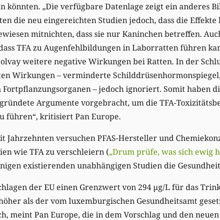
n könnten. „Die verfügbare Datenlage zeigt ein anderes B
ten die neu eingereichten Studien jedoch, dass die Effekte 
wiesen mitnichten, dass sie nur Kaninchen betreffen. Auch
 dass TFA zu Augenfehlbildungen in Laborratten führen kan
olvay weitere negative Wirkungen bei Ratten. In der Schlu
ten Wirkungen – verminderte Schilddrüsenhormonspiegel
 Fortpflanzungsorganen – jedoch ignoriert. Somit haben 
egründete Argumente vorgebracht, um die TFA-Toxizitätsb
u führen“, kritisiert Pan Europe.
Seit Jahrzehnten versuchen PFAS-Hersteller und Chemiekon
en wie TFA zu verschleiern (
„Drum prüfe, was sich ewig h
enigen existierenden unabhängigen Studien die Gesundheit
lagen der EU einen Grenzwert von 294 µg/L für das Trinkw
höher als der vom luxemburgischen Gesundheitsamt geset
och, meint Pan Europe, die in dem Vorschlag und den neuen