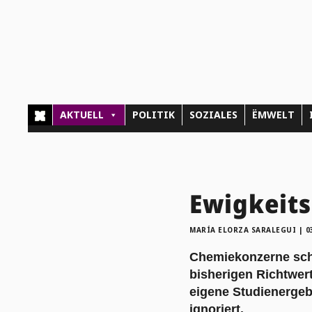
AKTUELL
POLITIK
SOZIALES
ËMWELT
Ewigkeits
MARÍA ELORZA SARALEGUI
|
0
Chemiekonzerne schl
bisherigen Richtwert
eigene Studienergebn
ignoriert.