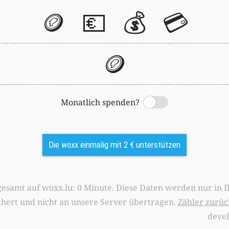
🪙
💶
💰
💳
🪙
Monatlich spenden?
Switch
Die woxx einmalig mit 2 € unterstützen
0 Minute. Diese Daten werden nur in Ihrem Browser
chert und nicht an unsere Server übertragen.
Zähler zurüc
deve