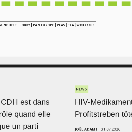
|
|
|
|
|
SUNDHEIT
LOBBY
PAN EUROPE
PFAS
TFA
WOXX1856
NEWS
CCDH est dans
HIV-Medikament
rôle quand elle
Profitstreben töt
ique un parti
JOËL ADAMI
31.07.2026