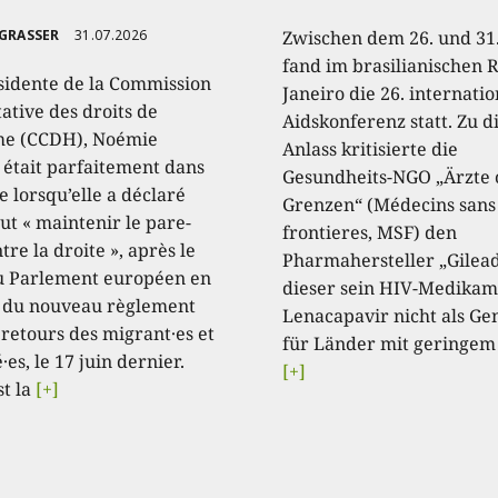
 GRASSER
31.07.2026
Zwischen dem 26. und 31.
fand im brasilianischen R
sidente de la Commission
Janeiro die 26. internati
ative des droits de
Aidskonferenz statt. Zu 
e (CCDH), Noémie
Anlass kritisierte die
, était parfaitement dans
Gesundheits-NGO „Ärzte
e lorsqu’elle a déclaré
Grenzen“ (Médecins sans
aut « maintenir le pare-
frontieres, MSF) den
tre la droite », après le
Pharmahersteller „Gilead
u Parlement européen en
dieser sein HIV-Medikam
 du nouveau règlement
Lenacapavir nicht als Ge
 retours des migrant·es et
für Länder mit geringem
·es, le 17 juin dernier.
[+]
st la
[+]