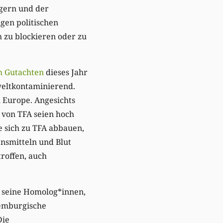
ägern und der
igen politischen
zu blockieren oder zu
m Gutachten
dieses Jahr
weltkontaminierend.
n Europe. Angesichts
 von TFA seien hoch
e sich zu TFA abbauen,
ensmitteln und Blut
troffen, auch
s seine Homolog*innen,
xemburgische
Die