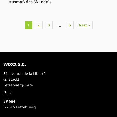
Ausmaß des Skandals.
1
2
3
6
Next »
…
woxx s.c.
51, avenue de la Liberté
(2. Stack)
Lëtzebuerg-Gare
Post
BP 684
L-2016 Lëtzebuerg