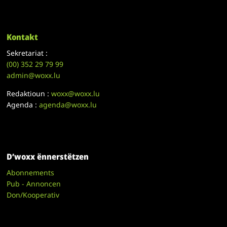
Kontakt
Sekretariat :
(00)
352 29 79 99
admin@woxx.lu
Redaktioun :
woxx@woxx.lu
Agenda :
agenda@woxx.lu
D’woxx ënnerstëtzen
Abonnements
Pub - Annoncen
Don/Kooperativ