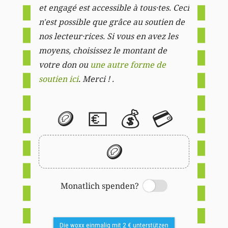
et engagé est accessible à tous·tes. Ceci
n'est possible que grâce au soutien de
nos lecteur·rices. Si vous en avez les
moyens, choisissez le montant de
votre don ou
une autre forme de
soutien ici
. Merci ! .
🪙
💶
💰
💳
🪙
Monatlich spenden?
Switch
Die woxx einmalig mit 2 € unterstützen