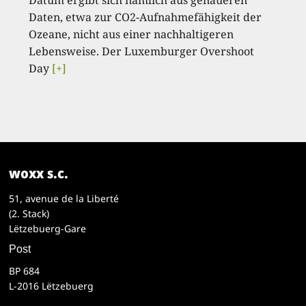
Datum ergibt sich nämlich aus genaueren
Daten, etwa zur CO2-Aufnahmefähigkeit der
Ozeane, nicht aus einer nachhaltigeren
Lebensweise. Der Luxemburger Overshoot
Day
[+]
woxx s.c.
51, avenue de la Liberté
(2. Stack)
Lëtzebuerg-Gare
Post
BP 684
L-2016 Lëtzebuerg