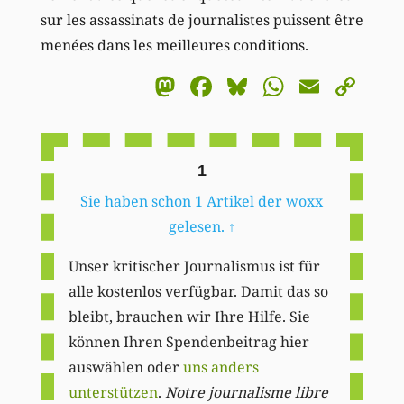
sur les assassinats de journalistes puissent être
menées dans les meilleures conditions.
Mastodon
Facebook
Bluesky
WhatsA
Email
Co
Li
1
Sie haben schon 1 Artikel der woxx
gelesen.
↑
Unser kritischer Journalismus ist für
alle kostenlos verfügbar. Damit das so
bleibt, brauchen wir Ihre Hilfe. Sie
können Ihren Spendenbeitrag hier
auswählen oder
uns anders
unterstützen
.
Notre journalisme libre