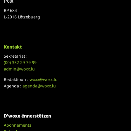
Post
BP 684
L-2016 Lëtzebuerg
Kontakt
Sekretariat :
(00)
352 29 79 99
admin@woxx.lu
Redaktioun :
woxx@woxx.lu
Agenda :
agenda@woxx.lu
D’woxx ënnerstëtzen
Abonnements