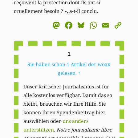
reçoivent la protection dont ils ont si
cruellement besoin ? », a-t-il conclu.
Mastodon
Facebook
Bluesky
WhatsA
Email
Co
Li
1
Sie haben schon 1 Artikel der woxx
gelesen.
↑
Unser kritischer Journalismus ist für
alle kostenlos verfügbar. Damit das so
bleibt, brauchen wir Ihre Hilfe. Sie
können Ihren Spendenbeitrag hier
auswählen oder
uns anders
unterstützen
.
Notre journalisme libre