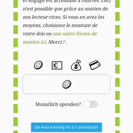
et engagé est accessible à tous·tes. Ceci
n'est possible que grâce au soutien de
nos lecteur·rices. Si vous en avez les
moyens, choisissez le montant de
votre don ou
une autre forme de
soutien ici
. Merci ! .
🪙
💶
💰
💳
🪙
Monatlich spenden?
Switch
Die woxx einmalig mit 2 € unterstützen