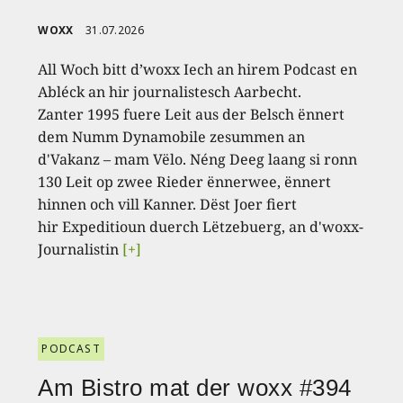
WOXX
31.07.2026
All Woch bitt d’woxx Iech an hirem Podcast en
Abléck an hir journalistesch Aarbecht.
Zanter 1995 fuere Leit aus der Belsch ënnert
dem Numm Dynamobile zesummen an
d'Vakanz – mam Vëlo. Néng Deeg laang si ronn
130 Leit op zwee Rieder ënnerwee, ënnert
hinnen och vill Kanner. Dëst Joer fiert
hir Expeditioun duerch Lëtzebuerg, an d'woxx-
Journalistin
[+]
PODCAST
Am Bistro mat der woxx #394