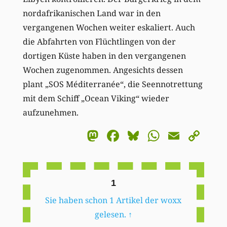
nordafrikanischen Land war in den
vergangenen Wochen weiter eskaliert. Auch
die Abfahrten von Flüchtlingen von der
dortigen Küste haben in den vergangenen
Wochen zugenommen. Angesichts dessen
plant „SOS Méditerranée“, die Seennotrettung
mit dem Schiff „Ocean Viking“ wieder
aufzunehmen.
Mastodon
Facebook
Bluesky
WhatsA
Email
Co
Li
1
Sie haben schon 1 Artikel der woxx
gelesen.
↑