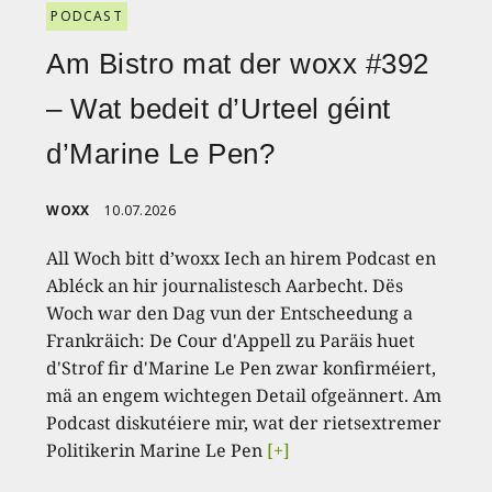
PODCAST
Am Bistro mat der woxx #392
– Wat bedeit d’Urteel géint
d’Marine Le Pen?
WOXX
10.07.2026
All Woch bitt d’woxx Iech an hirem Podcast en
Abléck an hir journalistesch Aarbecht. Dës
Woch war den Dag vun der Entscheedung a
Frankräich: De Cour d'Appell zu Paräis huet
d'Strof fir d'Marine Le Pen zwar konfirméiert,
mä an engem wichtegen Detail ofgeännert. Am
Podcast diskutéiere mir, wat der rietsextremer
Politikerin Marine Le Pen
[+]