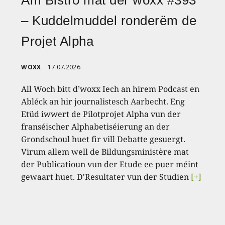
– Kuddelmuddel ronderëm de
Projet Alpha
WOXX
17.07.2026
All Woch bitt d’woxx Iech an hirem Podcast en
Abléck an hir journalistesch Aarbecht. Eng
Etüd iwwert de Pilotprojet Alpha vun der
franséischer Alphabetiséierung an der
Grondschoul huet fir vill Debatte gesuergt.
Virum allem well de Bildungsministère mat
der Publicatioun vun der Etude ee puer méint
gewaart huet. D'Resultater vun der Studien
[+]