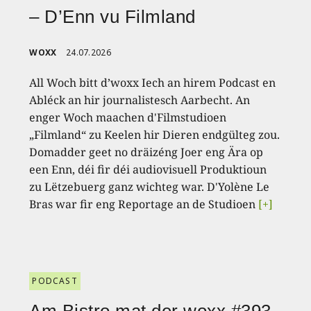
– D’Enn vu Filmland
WOXX
24.07.2026
All Woch bitt d’woxx Iech an hirem Podcast en
Abléck an hir journalistesch Aarbecht. An
enger Woch maachen d'Filmstudioen
„Filmland“ zu Keelen hir Dieren endgülteg zou.
Domadder geet no dräizéng Joer eng Ära op
een Enn, déi fir déi audiovisuell Produktioun
zu Lëtzebuerg ganz wichteg war. D'Yolène Le
Bras war fir eng Reportage an de Studioen
[+]
PODCAST
Am Bistro mat der woxx #393