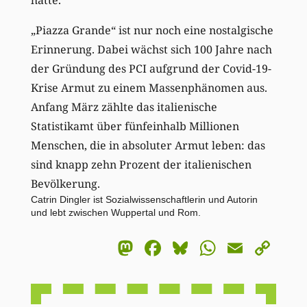
„Piazza Grande“ ist nur noch eine nostalgische
Erinnerung. Dabei wächst sich 100 Jahre nach
der Gründung des PCI aufgrund der Covid-19-
Krise Armut zu einem Massenphänomen aus.
Anfang März zählte das italienische
Statistikamt über fünfeinhalb Millionen
Menschen, die in absoluter Armut leben: das
sind knapp zehn Prozent der italienischen
Bevölkerung.
Catrin Dingler ist Sozialwissenschaftlerin und Autorin
und lebt zwischen Wuppertal und Rom.
Mastodon
Facebook
Bluesky
WhatsA
Email
Co
Li