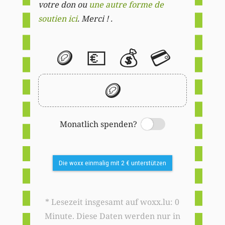
votre don ou
une autre forme de
soutien ici
. Merci ! .
🪙
💶
💰
💳
🪙
Monatlich spenden?
Switch
Die woxx einmalig mit 2 € unterstützen
* Lesezeit insgesamt auf woxx.lu: 0
Minute. Diese Daten werden nur in