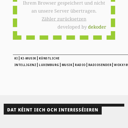
Ihrem Browser gespeichert und nicht
an unsere Server übertragen.
Zähler zurücksetzen
developed by
dekoder
|
|
KI
KI-MUSIK
KÜNSTLICHE
|
|
|
|
|
INTELLIGENZ
LUXEMBURG
MUSIK
RADIO
RADIOSENDER
WOXX18
DAT KÉINT IECH OCH INTERESSÉIEREN