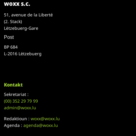
woxx s.c.
51, avenue de la Liberté
(2. Stack)
Lëtzebuerg-Gare
Post
BP 684
L-2016 Lëtzebuerg
Kontakt
Sekretariat :
(00)
352 29 79 99
admin@woxx.lu
Redaktioun :
woxx@woxx.lu
Agenda :
agenda@woxx.lu