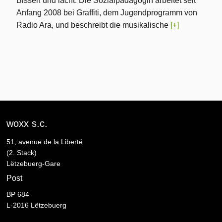
Bissen und lacht. Die Sozialpädagogin arbeitet seit
Anfang 2008 bei Graffiti, dem Jugendprogramm von
Radio Ara, und beschreibt die musikalische
[+]
woxx s.c.
51, avenue de la Liberté
(2. Stack)
Lëtzebuerg-Gare
Post
BP 684
L-2016 Lëtzebuerg