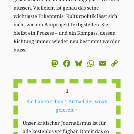
müssen. Vielleicht ist genau das seine
wichtigste Erkenntnis: Kulturpolitik lässt sich
nicht wie ein Bauprojekt fertigstellen. Sie
bleibt ein Prozess – und ein Kompass, dessen
Richtung immer wieder neu bestimmt werden
muss.
Mastodon
Facebook
Bluesky
WhatsA
Email
Co
Li
1
Sie haben schon 1 Artikel der woxx
gelesen.
↑
Unser kritischer Journalismus ist für
alle kostenlos verfügbar. Damit das so