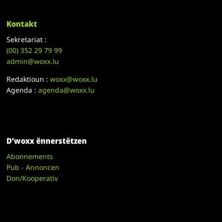
Kontakt
Sekretariat :
(00)
352 29 79 99
admin@woxx.lu
Redaktioun :
woxx@woxx.lu
Agenda :
agenda@woxx.lu
D’woxx ënnerstëtzen
Abonnements
Pub - Annoncen
Don/Kooperativ