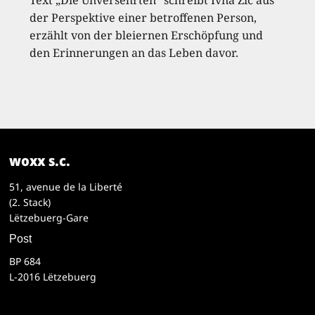
Text „Die Unversehrten“ schreibt Ivna Žic aus
der Perspektive einer betroffenen Person,
erzählt von der bleiernen Erschöpfung und
den Erinnerungen an das Leben davor.
woxx s.c.
51, avenue de la Liberté
(2. Stack)
Lëtzebuerg-Gare
Post
BP 684
L-2016 Lëtzebuerg