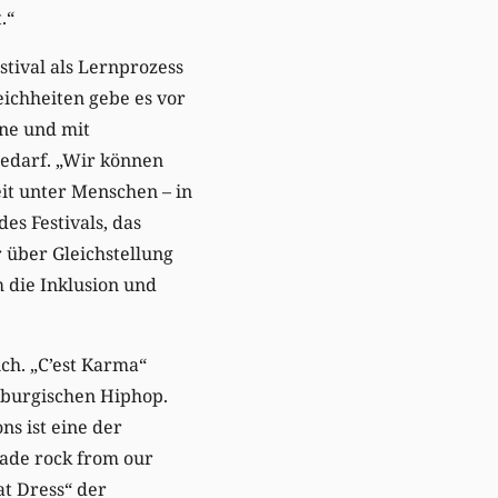
.“
stival als Lernprozess
ichheiten gebe es vor
fne und mit
edarf. „Wir können
eit unter Menschen – in
es Festivals, das
 über Gleichstellung
 die Inklusion und
ch. „C’est Karma“
emburgischen Hiphop.
ns ist eine der
ade rock from our
at Dress“ der