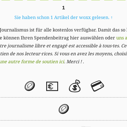
1
Sie haben schon 1 Artikel der woxx gelesen.
↑
Journalismus ist für alle kostenlos verfügbar. Damit das so
Sie können Ihren Spendenbeitrag hier auswählen oder
uns 
re journalisme libre et engagé est accessible à tous·tes. Cec
ien de nos lecteur·rices. Si vous en avez les moyens, chois
une autre forme de soutien ici
. Merci ! .
🪙
💶
💰
💳
🪙