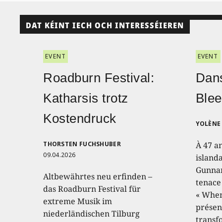
DAT KÉINT IECH OCH INTERESSÉIEREN
EVENT
EVENT
Roadburn Festival:
Dans
Katharsis trotz
Blee
Kostendruck
YOLÈNE 
THORSTEN FUCHSHUBER
À 47 a
09.04.2026
island
Gunnar
Altbewährtes neu erfinden –
tenace
das Roadburn Festival für
« When
extreme Musik im
présen
niederländischen Tilburg
transf