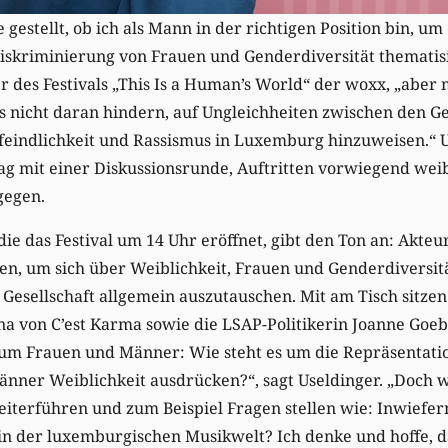
 gestellt, ob ich als Mann in der richtigen Position bin, um 
Diskriminierung von Frauen und Genderdiversität thematisie
er des Festivals „This Is a Human’s World“ der woxx, „aber
s nicht daran hindern, auf Ungleichheiten zwischen den G
eindlichkeit und Rassismus in Luxemburg hinzuweisen.“ U
g mit einer Diskussionsrunde, Auftritten vorwiegend wei
gegen.
die das Festival um 14 Uhr eröffnet, gibt den Ton an: Akteu
n, um sich über Weiblichkeit, Frauen und Genderdiversitä
Gesellschaft allgemein auszutauschen. Mit am Tisch sitze
a von C’est Karma sowie die LSAP-Politikerin Joanne Goeb
l um Frauen und Männer: Wie steht es um die Repräsentati
nner Weiblichkeit ausdrücken?“, sagt Useldinger. „Doch w
eiterführen und zum Beispiel Fragen stellen wie: Inwiefer
n der luxemburgischen Musikwelt? Ich denke und hoffe, d