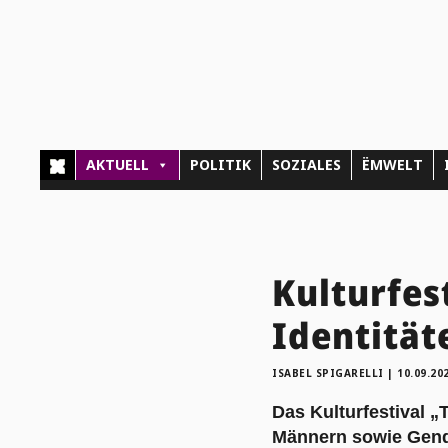
AKTUELL
POLITIK
SOZIALES
ËMWELT
Kulturfes
Identität
ISABEL SPIGARELLI
|
10.09.20
Das Kulturfestival „
Männern sowie Gende