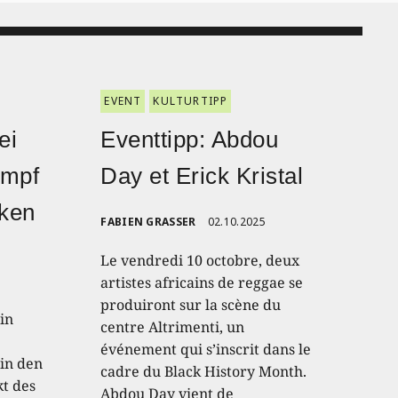
EVENT
KULTURTIPP
ei
Eventtipp: Abdou
ampf
Day et Erick Kristal
nken
FABIEN GRASSER
02.10.2025
Le vendredi 10 octobre, deux
artistes africains de reggae se
produiront sur la scène du
in
centre Altrimenti, un
événement qui s’inscrit dans le
in den
cadre du Black History Month.
kt des
Abdou Day vient de