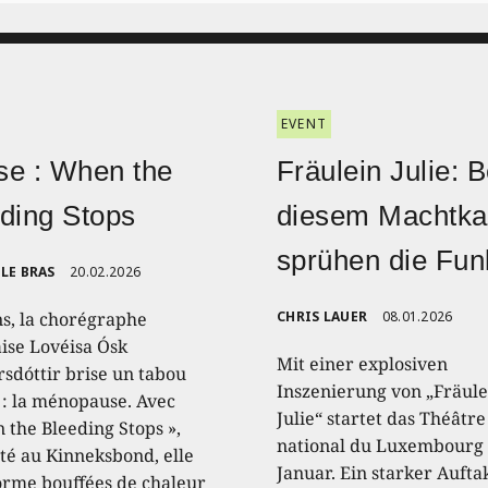
EVENT
e : When the
Fräulein Julie: B
ding Stops
diesem Machtk
sprühen die Fu
LE BRAS
20.02.2026
ns, la chorégraphe
CHRIS LAUER
08.01.2026
aise Lovéisa Ósk
Mit einer explosiven
sdóttir brise un tabou
Inszenierung von „Fräule
 : la ménopause. Avec
Julie“ startet das Théâtre
 the Bleeding Stops »,
national du Luxembourg 
té au Kinneksbond, elle
Januar. Ein starker Aufta
orme bouffées de chaleur