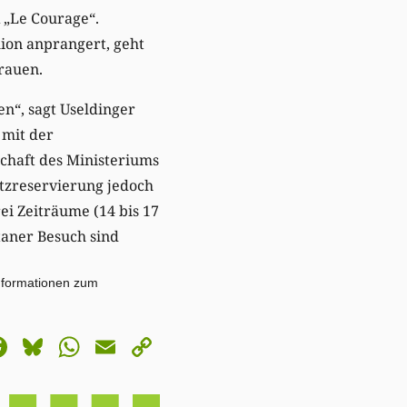
 „Le Courage“.
ion anprangert, geht
rauen.
n“, sagt Useldinger
 mit der
chaft des Ministeriums
latzreservierung jedoch
ei Zeiträume (14 bis 17
ntaner Besuch sind
Informationen zum
astodon
Facebook
Bluesky
WhatsApp
Email
Copy
Link