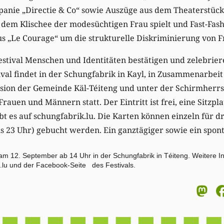
anie „Directie & Co“ sowie Auszüge aus dem Theaterstück
dem Klischee der modesüchtigen Frau spielt und Fast-Fash
s „Le Courage“ um die strukturelle Diskriminierung von F
stival Menschen und Identitäten bestätigen und zelebriere
ival findet in der Schungfabrik in Kayl, in Zusammenarbeit
sion der Gemeinde Käl-Téiteng und unter der Schirmherrs
Frauen und Männern statt. Der Eintritt ist frei, eine Sitzp
bt es auf schungfabrik.lu. Die Karten können einzeln für dr
 bis 23 Uhr) gebucht werden. Ein ganztägiger sowie ein spo
 am 12. September ab 14 Uhr in der Schungfabrik in Téiteng. Weitere 
.lu
und der
Facebook-Seite des Festivals
.
M