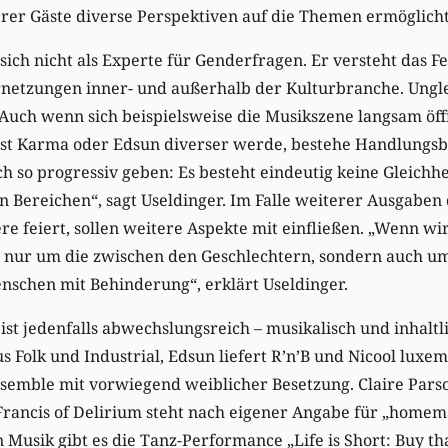
er Gäste diverse Perspektiven auf die Themen ermöglicht
 sich nicht als Experte für Genderfragen. Er versteht das Fe
rnetzungen inner- und außerhalb der Kulturbranche. Ungle
 Auch wenn sich beispielsweise die Musikszene langsam öf
est Karma oder Edsun diverser werde, bestehe Handlungsb
och so progressiv geben: Es besteht eindeutig keine Gleichh
n Bereichen“, sagt Useldinger. Im Falle weiterer Ausgaben d
e feiert, sollen weitere Aspekte mit einfließen. „Wenn wir
t nur um die zwischen den Geschlechtern, sondern auch um
nschen mit Behinderung“, erklärt Useldinger.
st jedenfalls abwechslungsreich – musikalisch und inhaltli
us Folk und Industrial, Edsun liefert R’n’B und Nicool lux
Ensemble mit vorwiegend weiblicher Besetzung. Claire Parso
rancis of Delirium steht nach eigener Angabe für „homem
n Musik gibt es die Tanz-Performance „Life is Short: Buy th