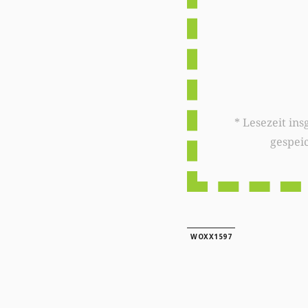
* Lesezeit insgesamt auf woxx.lu: 
gespei
WOXX1597