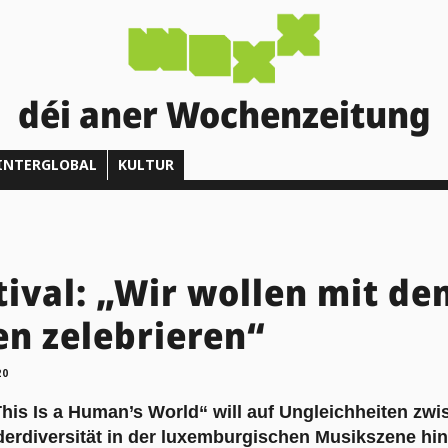
déi aner Wochenzeitung
INTERGLOBAL
KULTUR
tival: „Wir wollen mit de
en zelebrieren“
20
This Is a Human’s World“ will auf Ungleichheiten zw
rdiversität in der luxemburgischen Musikszene hi