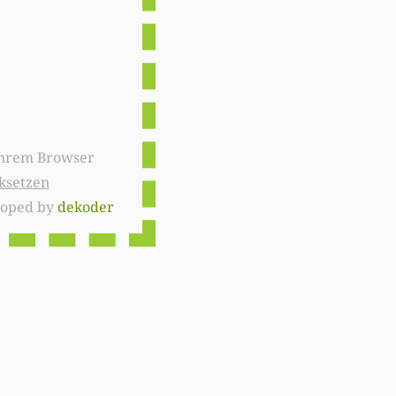
ksetzen
loped by
dekoder