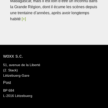
Madagascar, mais il est loin d’être un inconnu dans
la Grande Région, dont il écume les scènes depuis
une trentaine d’années, après avoir longtemps
habité
[+]
woxx s.c.
51, avenue de la Liberté
(2. Stack)
Lëtzebuerg-Gare
Post
BP 684
L-2016 Lëtzebuerg