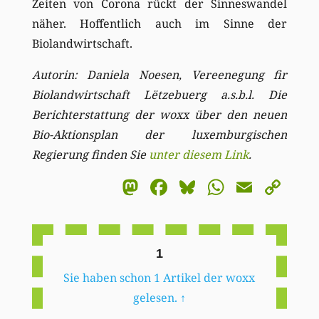
Zeiten von Corona rückt der Sinneswandel
näher. Hoffentlich auch im Sinne der
Biolandwirtschaft.
Autorin: Daniela Noesen, Vereenegung fir
Biolandwirtschaft Lëtzebuerg a.s.b.l. Die
Berichterstattung der woxx über den neuen
Bio-Aktionsplan der luxemburgischen
Regierung finden Sie
unter diesem Link
.
Mastodon
Facebook
Bluesky
WhatsA
Email
Co
Li
1
Sie haben schon 1 Artikel der woxx
gelesen.
↑