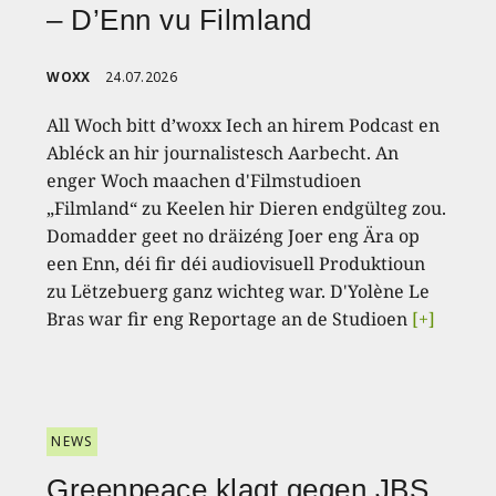
– D’Enn vu Filmland
WOXX
24.07.2026
All Woch bitt d’woxx Iech an hirem Podcast en
Abléck an hir journalistesch Aarbecht. An
enger Woch maachen d'Filmstudioen
„Filmland“ zu Keelen hir Dieren endgülteg zou.
Domadder geet no dräizéng Joer eng Ära op
een Enn, déi fir déi audiovisuell Produktioun
zu Lëtzebuerg ganz wichteg war. D'Yolène Le
Bras war fir eng Reportage an de Studioen
[+]
NEWS
Greenpeace klagt gegen JBS