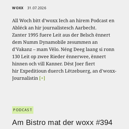
WOXX
31.07.2026
All Woch bitt d’woxx Iech an hirem Podcast en
Abléck an hir journalistesch Aarbecht.
Zanter 1995 fuere Leit aus der Belsch ënnert
dem Numm Dynamobile zesummen an
d'Vakanz – mam Vëlo. Néng Deeg laang si ronn
130 Leit op zwee Rieder ënnerwee, ënnert
hinnen och vill Kanner. Dëst Joer fiert
hir Expeditioun duerch Lëtzebuerg, an d'woxx-
Journalistin
[+]
PODCAST
Am Bistro mat der woxx #394