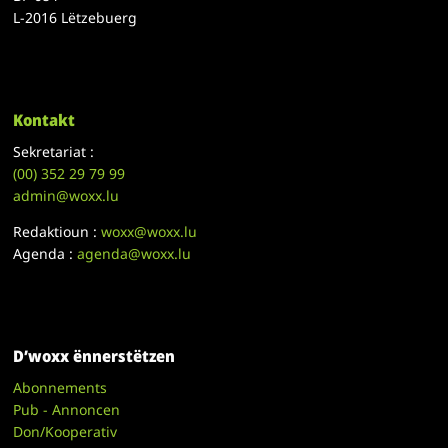
L-2016 Lëtzebuerg
Kontakt
Sekretariat :
(00)
352 29 79 99
admin@woxx.lu
Redaktioun :
woxx@woxx.lu
Agenda :
agenda@woxx.lu
D’woxx ënnerstëtzen
Abonnements
Pub - Annoncen
Don/Kooperativ