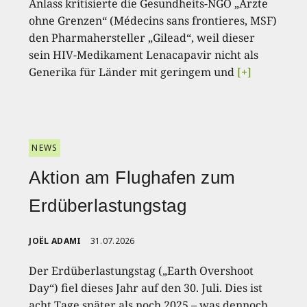
Anlass kritisierte die Gesundheits-NGO „Ärzte
ohne Grenzen“ (Médecins sans frontieres, MSF)
den Pharmahersteller „Gilead“, weil dieser
sein HIV-Medikament Lenacapavir nicht als
Generika für Länder mit geringem und
[+]
NEWS
Aktion am Flughafen zum
Erdüberlastungstag
JOËL ADAMI
31.07.2026
Der Erdüberlastungstag („Earth Overshoot
Day“) fiel dieses Jahr auf den 30. Juli. Dies ist
acht Tage später als noch 2025 – was dennoch