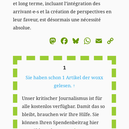
et long terme, incluant l’intégration des
arrivant-e-s et la création de perspectives en
leur faveur, est désormais une nécessité
absolue.
Mastodon
Facebook
Bluesky
WhatsA
Email
Co
Li
1
Sie haben schon 1 Artikel der woxx
gelesen.
↑
Unser kritischer Journalismus ist für
alle kostenlos verfügbar. Damit das so
bleibt, brauchen wir Ihre Hilfe. Sie
können Ihren Spendenbeitrag hier