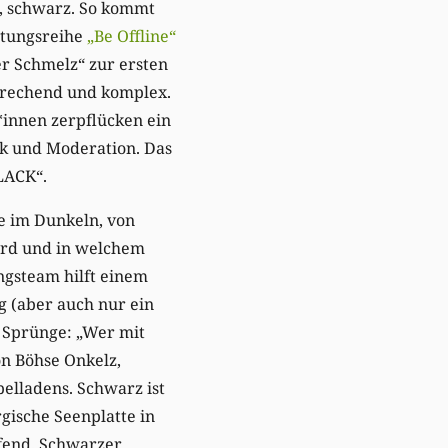
h, schwarz. So kommt
altungsreihe
„Be Offline“
r Schmelz“ zur ersten
sprechend und komplex.
*innen zerpflücken ein
ik und Moderation. Das
BLACK“.
e im Dunkeln, von
ird und in welchem
ngsteam hilft einem
g (aber auch nur ein
e Sprünge: „Wer mit
on Böhse Onkelz,
lladens. Schwarz ist
ische Seenplatte in
end. Schwarzer