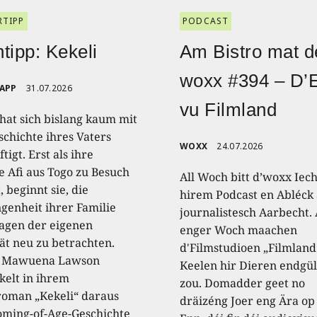
RTIPP
PODCAST
tipp: Kekeli
Am Bistro mat d
woxx #394 – D’
RAPP
31.07.2026
vu Filmland
 hat sich bislang kaum mit
schichte ihres Vaters
WOXX
24.07.2026
tigt. Erst als ihre
e Afi aus Togo zu Besuch
All Woch bitt d’woxx Iec
 beginnt sie, die
hirem Podcast en Abléck 
genheit ihrer Familie
journalistesch Aarbecht.
agen der eigenen
enger Woch maachen
tät neu zu betrachten.
d'Filmstudioen „Filmland
a Mawuena Lawson
Keelen hir Dieren endgül
kelt in ihrem
zou. Domadder geet no
oman „Kekeli“ daraus
dräizéng Joer eng Ära op
oming-of-Age-Geschichte