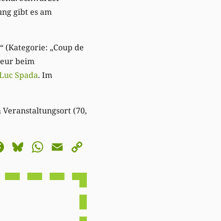
ng gibt es am
“ (Kategorie: „Coup de
kteur beim
Luc Spada
. Im
Veranstaltungsort (70,
astodon
Facebook
Bluesky
WhatsApp
Email
Copy
Link