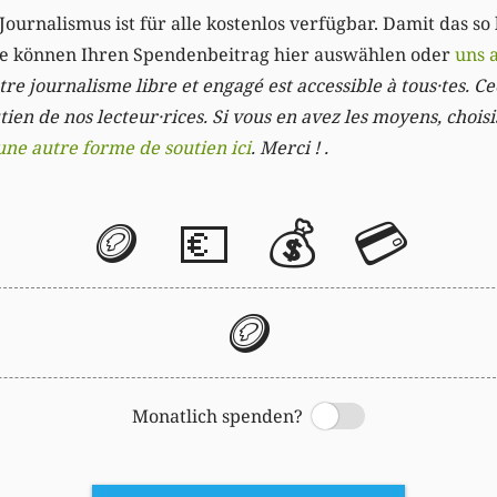
Journalismus ist für alle kostenlos verfügbar. Damit das so
Sie können Ihren Spendenbeitrag hier auswählen oder
uns 
re journalisme libre et engagé est accessible à tous·tes. Cec
ien de nos lecteur·rices. Si vous en avez les moyens, chois
une autre forme de soutien ici
. Merci ! .
🪙
💶
💰
💳
🪙
Monatlich spenden?
Switch