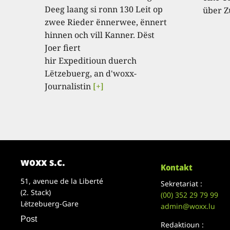
Deeg laang si ronn 130 Leit op
über Z
zwee Rieder ënnerwee, ënnert
hinnen och vill Kanner. Dëst
Joer fiert
hir Expeditioun duerch
Lëtzebuerg, an d'woxx-
Journalistin
[+]
woxx s.c.
Kontakt
51, avenue de la Liberté
Sekretariat :
(2. Stack)
(00)
352 29 79 99
Lëtzebuerg-Gare
admin@woxx.lu
Post
Redaktioun :