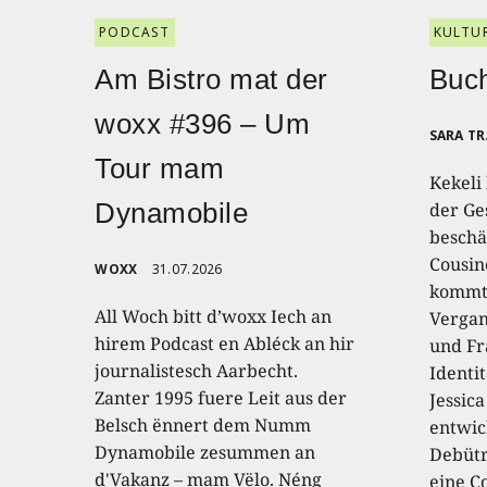
PODCAST
KULTU
Am Bistro mat der
Buch
woxx #396 – Um
SARA T
Tour mam
Kekeli
Dynamobile
der Ge
beschäf
Cousin
WOXX
31.07.2026
kommt,
All Woch bitt d’woxx Iech an
Vergan
hirem Podcast en Abléck an hir
und Fr
journalistesch Aarbecht.
Identi
Zanter 1995 fuere Leit aus der
Jessic
Belsch ënnert dem Numm
entwic
Dynamobile zesummen an
Debütr
d'Vakanz – mam Vëlo. Néng
eine C