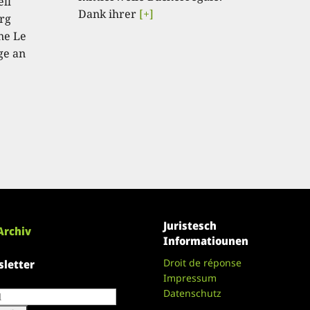
ell
Dank ihrer
[+]
rg
ne Le
ge an
Juristesch
Archiv
Informatiounen
Droit de réponse
letter
Impressum
Datenschutz