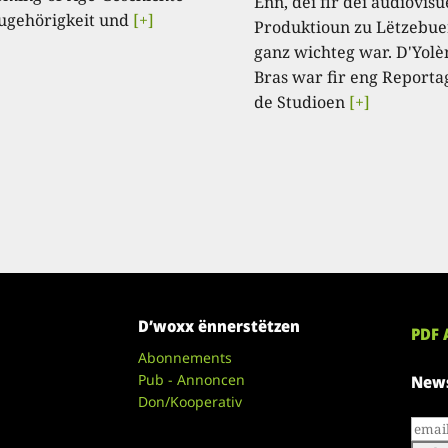
Enn, déi fir déi audiovisu
ugehörigkeit und
[+]
Produktioun zu Lëtzebue
ganz wichteg war. D'Yolè
Bras war fir eng Reporta
de Studioen
[+]
D’woxx ënnerstëtzen
PDF 
Abonnements
Pub - Annoncen
News
Don/Kooperativ