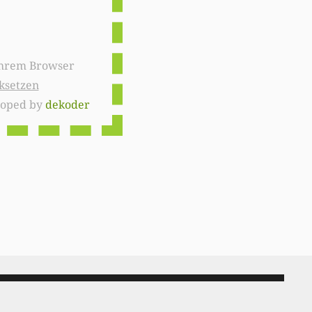
ksetzen
loped by
dekoder