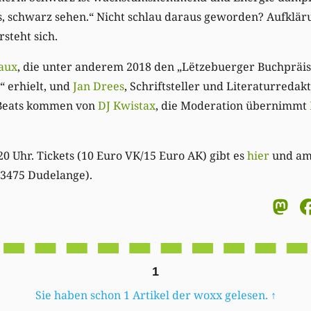
, schwarz sehen.“ Nicht schlau daraus geworden? Aufkläru
rsteht sich.
aux
, die unter anderem 2018 den „Lëtzebuerger Buchpräis
“ erhielt, und
Jan Drees
, Schriftsteller und Literaturreda
 Beats kommen von
DJ Kwistax
, die Moderation übernimmt
0 Uhr. Tickets (10 Euro VK/15 Euro AK) gibt es
hier
und am 
L-3475 Dudelange).
M
1
Sie haben schon 1 Artikel der woxx gelesen.
↑