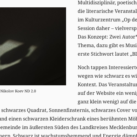
Multidisziplinär, poetisc
die literarische Veranst
im Kulturzentrum „Op de
Session daher – vielver
Das Konzept: Zwei Autor
Thema, dazu gibt es Mus
erste Stichwort lautet „
Noch tappen Interessiert
wegen wie schwarz es w
Kontext. Das Veranstaltu
 Nikolov Koev ND 2.0
auf der Website ein weni
ganz klein wenig) auf di
t: schwarzes Quadrat, Sonnenfinsternis, schwarzes Cover v
nd einen schwarzen Kleiderschrank eines berühmten Möbe
emeinde im äußersten Süden des Landkreises Mecklenburg
ern. Schwarz ist wachstumshemmend und Energie dämpf