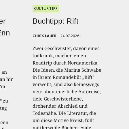
KULTURTIPP
er
Buchtipp: Rift
Enn
CHRIS LAUER
24.07.2026
Zwei Geschwister, davon eines
todkrank, machen einen
Roadtrip durch Nordamerika.
Die Ideen, die Marina Schwabe
h an
in ihrem Romandebüt „Rift“
an hir
verwebt, sind also keineswegs
 An
neu: abenteuerliche Autoreise,
tiefe Geschwisterliebe,
“ zu
drohender Abschied und
teg
Todesnähe. Die Literatur, die
um diese Motive kreist, füllt
 een
mittlerweile Bücherregale.