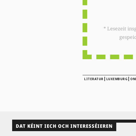
* Lesezeit insgesamt auf woxx.lu: 
gespei
|
|
LITERATUR
LUXEMBURG
ON
DAT KÉINT IECH OCH INTERESSÉIEREN