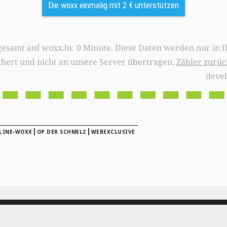
Die woxx einmalig mit 2 € unterstützen
0 Minute. Diese Daten werden nur in Ihrem Browser
chert und nicht an unsere Server übertragen.
Zähler zurüc
deve
|
|
LINE-WOXX
OP DER SCHMELZ
WEBEXCLUSIVE