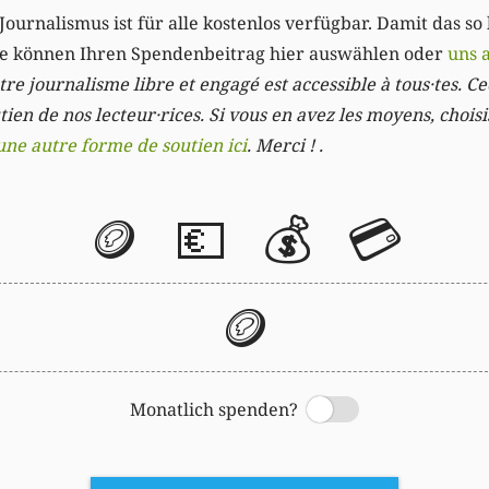
Journalismus ist für alle kostenlos verfügbar. Damit das so
Sie können Ihren Spendenbeitrag hier auswählen oder
uns 
re journalisme libre et engagé est accessible à tous·tes. Cec
ien de nos lecteur·rices. Si vous en avez les moyens, chois
une autre forme de soutien ici
. Merci ! .
🪙
💶
💰
💳
🪙
Monatlich spenden?
Switch