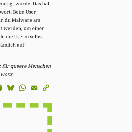
enötigt würde. Das hat
swort. Beim User
enn du Malware am
rt werden, um einer
e die Userin selbst
nämlich auf
t für queere Menschen
 woxx.
astodon
Facebook
Bluesky
WhatsApp
Email
Copy
Link