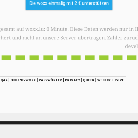
Die woxx einmalig mit 2 € unterstützen
0 Minute. Diese Daten werden nur in Ihrem Browser
chert und nicht an unsere Server übertragen.
Zähler zurüc
deve
|
|
|
|
|
IQA+
ONLINE-WOXX
PASSWÖRTER
PRIVACY
QUEER
WEBEXCLUSIVE