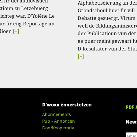
i fir déi audiovisuell
Alphabetiséierung an de
tioun zu Lëtzebuerg
Grondschoul huet fir vill
ichteg war. D'Yolène Le
Debatte gesuergt. Virum
ar fir eng Reportage an
well de Bildungsministèr
dioen
[+]
der Publicatioun vun der
ee puer méint gewaart h
D'Resultater vun der Stu
[+]
D’woxx ënnerstëtzen
PDF 
Abonnements
Pub - Annoncen
News
Don/Kooperativ