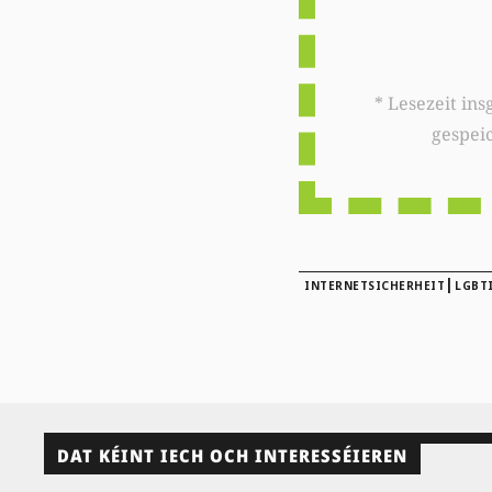
* Lesezeit insgesamt auf woxx.lu: 
gespei
|
INTERNETSICHERHEIT
LGBT
DAT KÉINT IECH OCH INTERESSÉIEREN