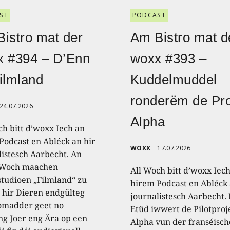
ST
PODCAST
istro mat der
Am Bistro mat d
x #394 – D’Enn
woxx #393 –
ilmland
Kuddelmuddel
ronderëm de Pro
24.07.2026
Alpha
ch bitt d’woxx Iech an
Podcast en Abléck an hir
WOXX
17.07.2026
listesch Aarbecht. An
 Woch maachen
All Woch bitt d’woxx Iec
studioen „Filmland“ zu
hirem Podcast en Abléck 
 hir Dieren endgülteg
journalistesch Aarbecht.
omadder geet no
Etüd iwwert de Pilotproj
ng Joer eng Ära op een
Alpha vun der franséisch