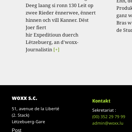
Enn, dé
Deeg laang si ronn 130 Leit op
Produk
zwee Rieder ënnerwee, ënnert
ganz w
hinnen och vill Kanner. Dëst
Bras w
Joer fiert
de Stu
hir Expeditioun duerch
Lëtzebuerg, an d'woxx-
Journalistin
[+]
woxx s.c.
Kontakt
51, avenue de la Liberté
Sekretariat :
(2. Stack)
(00)
352 29 79 99
Lëtzebuerg-Gare
admin@woxx.lu
Post