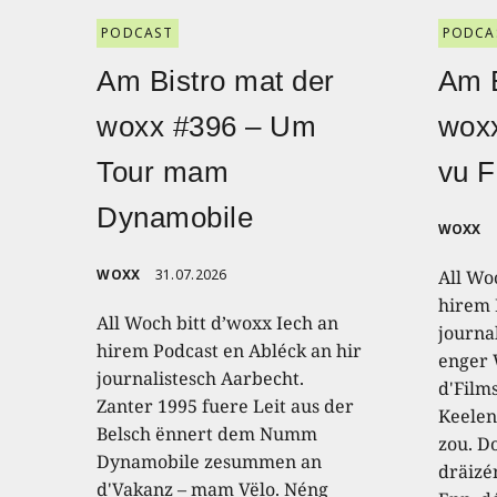
PODCAST
PODCA
Am Bistro mat der
Am B
woxx #396 – Um
wox
Tour mam
vu F
Dynamobile
WOXX
WOXX
31.07.2026
All Wo
hirem 
All Woch bitt d’woxx Iech an
journa
hirem Podcast en Abléck an hir
enger
journalistesch Aarbecht.
d'Film
Zanter 1995 fuere Leit aus der
Keelen
Belsch ënnert dem Numm
zou. D
Dynamobile zesummen an
dräizé
d'Vakanz – mam Vëlo. Néng