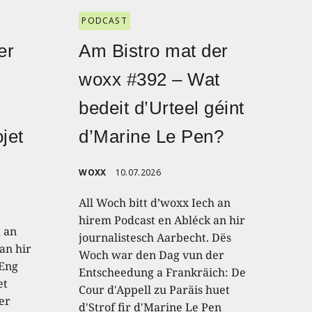
PODCAST
er
Am Bistro mat der
woxx #392 – Wat
bedeit d’Urteel géint
jet
d’Marine Le Pen?
WOXX
10.07.2026
All Woch bitt d’woxx Iech an
hirem Podcast en Abléck an hir
h an
journalistesch Aarbecht. Dës
an hir
Woch war den Dag vun der
 Eng
Entscheedung a Frankräich: De
et
Cour d'Appell zu Paräis huet
er
d'Strof fir d'Marine Le Pen