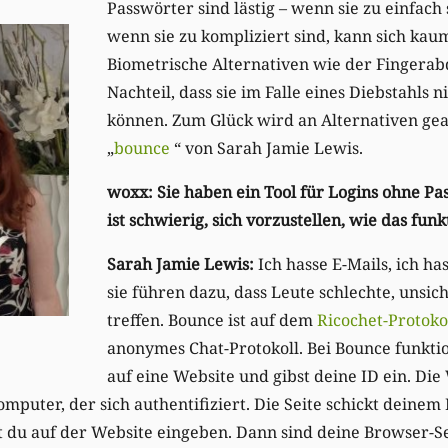
Passwörter sind lästig – wenn sie zu einfach s
wenn sie zu kompliziert sind, kann sich ka
Biometrische Alternativen wie der Fingera
Nachteil, dass sie im Falle eines Diebstahls
können. Zum Glück wird an Alternativen gear
„
bounce
“ von Sarah Jamie Lewis.
woxx: Sie haben ein Tool für Logins ohne Pa
ist schwierig, sich vorzustellen, wie das funk
Sarah Jamie Lewis:
Ich hasse E-Mails, ich ha
sie führen dazu, dass Leute schlechte, unsi
treffen. Bounce ist auf dem
Ricochet-Protoko
anonymes Chat-Protokoll. Bei Bounce funktio
auf eine Website und gibst deine ID ein. Die
mputer, der sich authentifiziert. Die Seite schickt deinem
t du auf der Website eingeben. Dann sind deine Browser-S