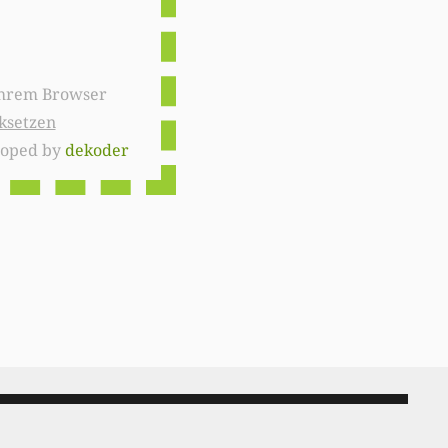
ksetzen
loped by
dekoder