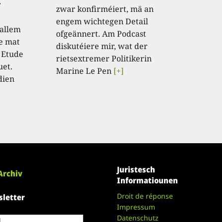
r
zwar konfirméiert, mä an
engem wichtegen Detail
 allem
ofgeännert. Am Podcast
e mat
diskutéiere mir, wat der
 Etude
rietsextremer Politikerin
uet.
Marine Le Pen
[+]
dien
Juristesch
Archiv
Informatiounen
Droit de réponse
letter
Impressum
Datenschutz