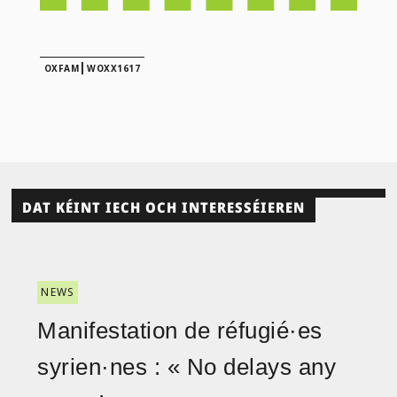
|
OXFAM
WOXX1617
DAT KÉINT IECH OCH INTERESSÉIEREN
NEWS
Manifestation de réfugié·es
syrien·nes : « No delays any