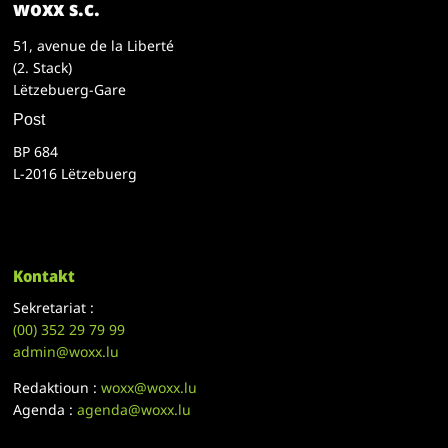
woxx s.c.
51, avenue de la Liberté
(2. Stack)
Lëtzebuerg-Gare
Post
BP 684
L-2016 Lëtzebuerg
Kontakt
Sekretariat :
(00)
352 29 79 99
admin@woxx.lu
Redaktioun :
woxx@woxx.lu
Agenda :
agenda@woxx.lu