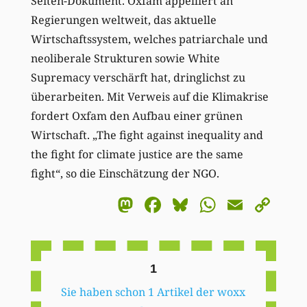
Seiten-Dokument. Oxfam appelliert an
Regierungen weltweit, das aktuelle
Wirtschaftssystem, welches patriarchale und
neoliberale Strukturen sowie White
Supremacy verschärft hat, dringlichst zu
überarbeiten. Mit Verweis auf die Klimakrise
fordert Oxfam den Aufbau einer grünen
Wirtschaft. „The fight against inequality and
the fight for climate justice are the same
fight“, so die Einschätzung der NGO.
Mastodon
Facebook
Bluesky
WhatsA
Email
Co
Li
1
Sie haben schon 1 Artikel der woxx