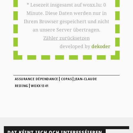
* Lesezeit insgesamt auf woxx.lu: 0
Minute. Diese Daten werden nur in
Ihrem Browser gespeichert und nicht
an unsere Server übertragen.
Zähler zurücksetzen
developed by
dekoder
|
|
ASSURANCE DÉPENDANCE
COPAS
JEAN-CLAUDE
|
REDING
WOXX1341
DAT KÉINT IECH OCH INTERESSÉIEREN