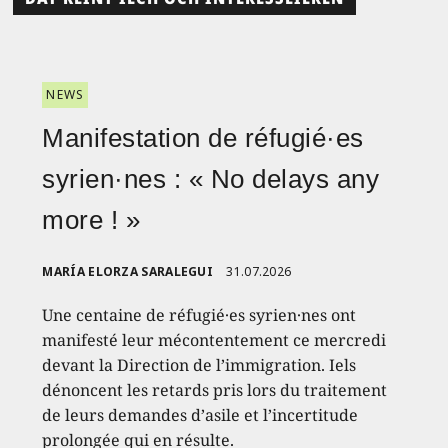
NEWS
Manifestation de réfugié·es
syrien·nes : « No delays any
more ! »
MARÍA ELORZA SARALEGUI
31.07.2026
Une centaine de réfugié·es syrien·nes ont
manifesté leur mécontentement ce mercredi
devant la Direction de l’immigration. Iels
dénoncent les retards pris lors du traitement
de leurs demandes d’asile et l’incertitude
prolongée qui en résulte.