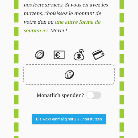
nos lecteur·rices. Si vous en avez les
moyens, choisissez le montant de
votre don ou
une autre forme de
soutien ici
. Merci ! .
🪙
💶
💰
💳
🪙
Monatlich spenden?
Switch
Die woxx einmalig mit 2 € unterstützen