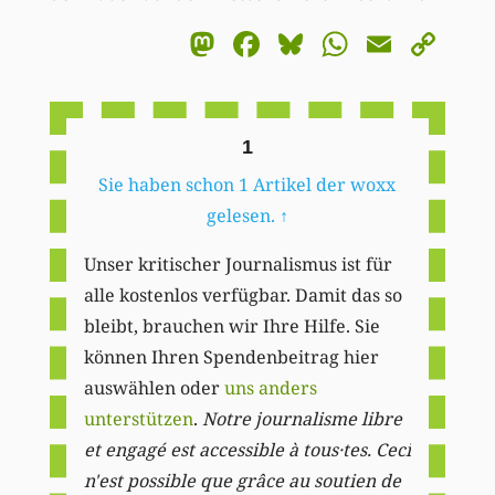
Mastodon
Facebook
Bluesky
WhatsA
Email
Co
Li
1
Sie haben schon 1 Artikel der woxx
gelesen.
↑
Unser kritischer Journalismus ist für
alle kostenlos verfügbar. Damit das so
bleibt, brauchen wir Ihre Hilfe. Sie
können Ihren Spendenbeitrag hier
auswählen oder
uns anders
unterstützen
.
Notre journalisme libre
et engagé est accessible à tous·tes. Ceci
n'est possible que grâce au soutien de