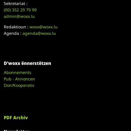
Sekretariat :
(00)
352 29 79 99
admin@woxx.lu
Redaktioun :
woxx@woxx.lu
Agenda :
agenda@woxx.lu
D’woxx ënnerstëtzen
Abonnements
Pub - Annoncen
Don/Kooperativ
PDF Archiv