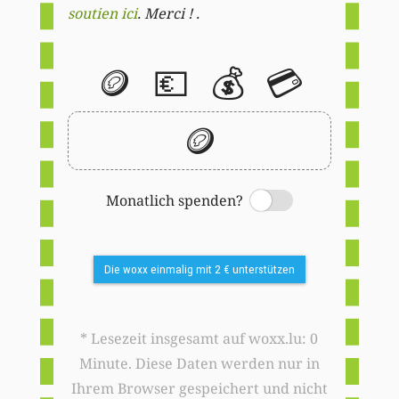
soutien ici
. Merci ! .
🪙
💶
💰
💳
🪙
Monatlich spenden?
Switch
Die woxx einmalig mit 2 € unterstützen
* Lesezeit insgesamt auf woxx.lu: 0
Minute. Diese Daten werden nur in
Ihrem Browser gespeichert und nicht