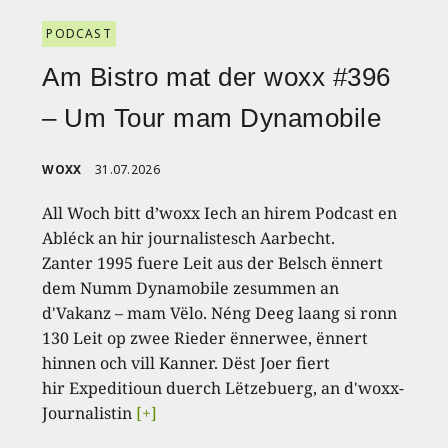
PODCAST
Am Bistro mat der woxx #396
– Um Tour mam Dynamobile
WOXX
31.07.2026
All Woch bitt d’woxx Iech an hirem Podcast en
Abléck an hir journalistesch Aarbecht.
Zanter 1995 fuere Leit aus der Belsch ënnert
dem Numm Dynamobile zesummen an
d'Vakanz – mam Vëlo. Néng Deeg laang si ronn
130 Leit op zwee Rieder ënnerwee, ënnert
hinnen och vill Kanner. Dëst Joer fiert
hir Expeditioun duerch Lëtzebuerg, an d'woxx-
Journalistin
[+]