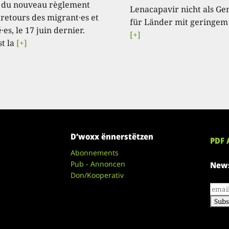
 du nouveau règlement
Lenacapavir nicht als Ge
 retours des migrant·es et
für Länder mit geringem
·es, le 17 juin dernier.
[+]
st la
[+]
D’woxx ënnerstëtzen
PDF 
Abonnements
Pub - Annoncen
News
Don/Kooperativ