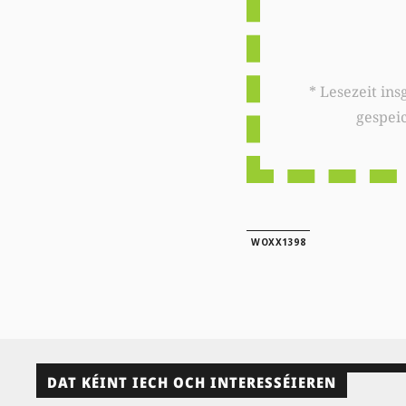
* Lesezeit insgesamt auf woxx.lu: 
gespei
WOXX1398
DAT KÉINT IECH OCH INTERESSÉIEREN