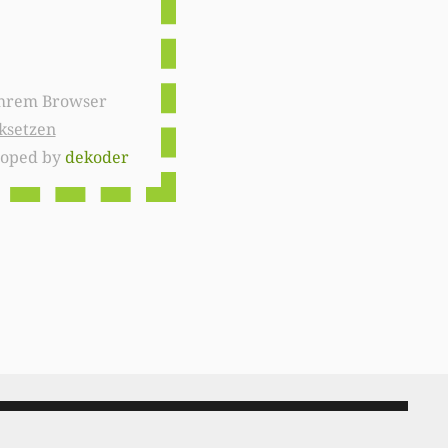
ksetzen
loped by
dekoder