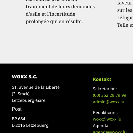
faveur
traitement de leurs demandes
sur les
d’asile et l’incertitude
réfugié
prolongée qui en résulte.
Telle e
woxx s.c.
Kontakt
51, avenue de la Liberté
Sekretariat :
(2. Stack)
(00)
352 29 79 99
Lëtzebuerg-Gare
admin@woxx.lu
Post
Redaktioun :
BP 684
woxx@woxx.lu
L-2016 Lëtzebuerg
Agenda :
agenda@woxx.lu