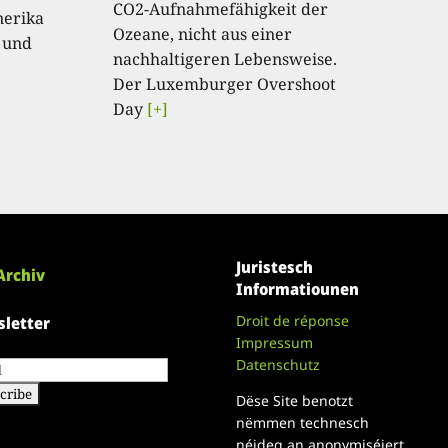
CO2-Aufnahmefähigkeit der
nerika
Ozeane, nicht aus einer
 und
nachhaltigeren Lebensweise.
Der Luxemburger Overshoot
Day
[+]
Juristesch
Archiv
Informatiounen
Droit de réponse
letter
Impressum
Datenschutz
Dëse Site benotzt
nëmmen technesch
néideg an anonymiséiert