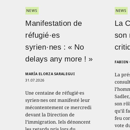
NEWS
NEWS
Manifestation de
La 
réfugié·es
son 
syrien·nes : « No
crit
delays any more ! »
FABIEN
MARÍA ELORZA SARALEGUI
La pré
31.07.2026
consult
l’homm
Une centaine de réfugié·es
Sadler
syrien·nes ont manifesté leur
son rôl
mécontentement ce mercredi
qu’il f
devant la Direction de
feu con
l’immigration. Iels dénoncent
vote d
les retards pris lors du