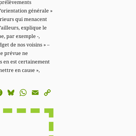
s prélèvements
l’orientation générale »
térieurs qui menacent
ailleurs, explique le
mpe, par exemple -,
get de nos voisins » –
que prévue ne
ns en est certainement
mettre en cause »,
astodon
Facebook
Bluesky
WhatsApp
Email
Copy
Link