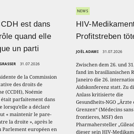
NEWS
CCDH est dans
HIV-Medikament
rôle quand elle
Profitstreben töt
ique un parti
JOËL ADAMI
31.07.2026
 GRASSER
31.07.2026
Zwischen dem 26. und 31.
fand im brasilianischen R
sidente de la Commission
Janeiro die 26. internati
ative des droits de
Aidskonferenz statt. Zu 
e (CCDH), Noémie
Anlass kritisierte die
, était parfaitement dans
Gesundheits-NGO „Ärzte
e lorsqu’elle a déclaré
Grenzen“ (Médecins sans
aut « maintenir le pare-
frontieres, MSF) den
tre la droite », après le
Pharmahersteller „Gilead
u Parlement européen en
dieser sein HIV-Medikam