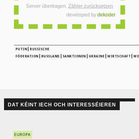
Server übertragen.
Zähler zurücksetzen
developed by
dekoder
|
PUTIN
RUSSISCHE
|
|
|
|
|
FÖDERATION
RUSSLAND
SANKTIONEN
UKRAINE
WIRTSCHAFT
WO
DAT KÉINT IECH OCH INTERESSÉIEREN
EUROPA