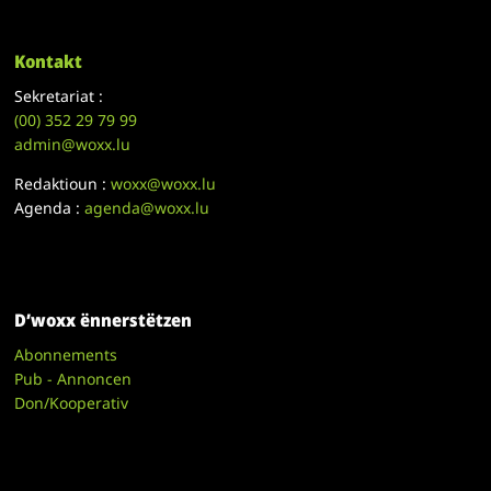
Kontakt
Sekretariat :
(00)
352 29 79 99
admin@woxx.lu
Redaktioun :
woxx@woxx.lu
Agenda :
agenda@woxx.lu
D’woxx ënnerstëtzen
Abonnements
Pub - Annoncen
Don/Kooperativ