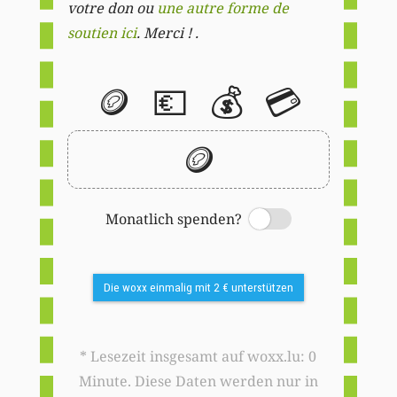
votre don ou
une autre forme de
soutien ici
. Merci ! .
🪙
💶
💰
💳
🪙
Monatlich spenden?
Switch
Die woxx einmalig mit 2 € unterstützen
* Lesezeit insgesamt auf woxx.lu: 0
Minute. Diese Daten werden nur in