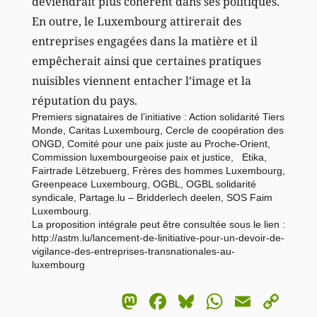
deviendrait plus cohérent dans ses politiques.
En outre, le Luxembourg attirerait des
entreprises engagées dans la matière et il
empêcherait ainsi que certaines pratiques
nuisibles viennent entacher l’image et la
réputation du pays.
Premiers signataires de l’initiative : Action solidarité Tiers
Monde, Caritas Luxembourg, Cercle de coopération des
ONGD, Comité pour une paix juste au Proche-Orient,
Commission luxembourgeoise paix et justice, Etika,
Fairtrade Lëtzebuerg, Frères des hommes Luxembourg,
Greenpeace Luxembourg, OGBL, OGBL solidarité
syndicale, Partage.lu – Bridderlech deelen, SOS Faim
Luxembourg.
La proposition intégrale peut être consultée sous le lien :
http://astm.lu/lancement-de-linitiative-pour-un-devoir-de-
vigilance-des-entreprises-transnationales-au-
luxembourg
Mastodon
Facebook
Bluesky
WhatsA
Email
Co